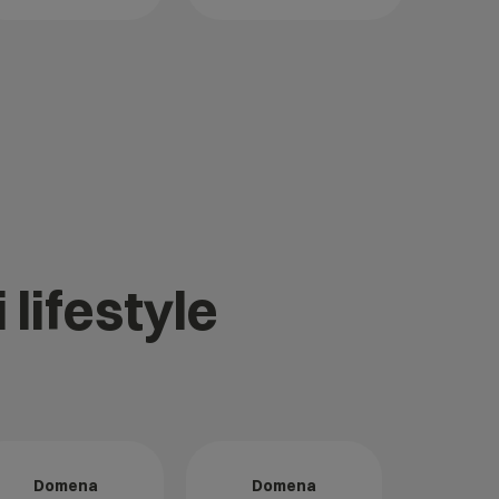
 lifestyle
Domena
Domena