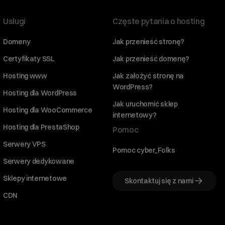
Usługi
Częste pytania o hosting
Domeny
Jak przenieść stronę?
Certyfikaty SSL
Jak przenieść domenę?
Hosting www
Jak założyć stronę na
WordPress?
Hosting dla WordPress
Jak uruchomić sklep
Hosting dla WooCommerce
internetowy?
Hosting dla PrestaShop
Pomoc
Serwery VPS
Pomoc cyber_Folks
Serwery dedykowane
Sklepy internetowe
Skontaktuj się z nami
CDN