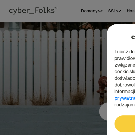
Domeny
SSL
Hos
c
Lubisz do
prawidłow
związane 
cookie sł
doświadcz
dobrowoln
informacj
prywatn
rodzajami