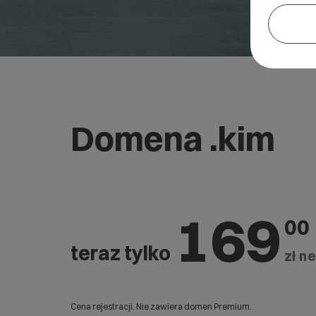
Domena .kim
169
00
teraz tylko
zł ne
Cena rejestracji. Nie zawiera domen Premium.