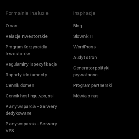
Formalnie i na luzie
Inspiracje
O nas
Blog
Relacje inwestorskie
Słownik IT
Program Korzyści dla
WordPress
Inwestorów
Audyt stron
Regulaminy i specyfikacje
Generator polityki
Raporty i dokumenty
prywatności
Cennik domen
Program partnerski
Cennik hostingu, vps, ssl
Mówią o nas
Plany wsparcia – Serwery
dedykowane
Plany wsparcia – Serwery
VPS