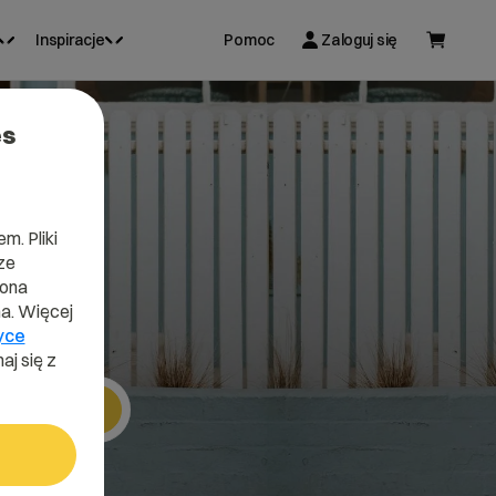
Inspiracje
Pomoc
Zaloguj się
es
m. Pliki
ze
lona
a. Więcej
yce
aj się z
Szukaj