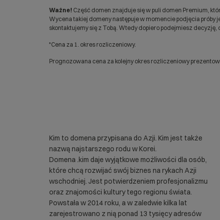
Ważne!
Część domen znajduje się w puli domen Premium, któr
Wycena takiej domeny następuje w momencie podjęcia próby jej
skontaktujemy się z Tobą. Wtedy dopiero podejmiesz decyzję, c
*Cena za 1. okres rozliczeniowy.
Prognozowana cena za kolejny okres rozliczeniowy prezentowan
Kim to domena przypisana do Azji. Kim jest także
nazwą najstarszego rodu w Korei.
Domena .kim daje wyjątkowe możliwości dla osób,
które chcą rozwijać swój biznes na rykach Azji
wschodniej. Jest potwierdzeniem profesjonalizmu
oraz znajomości kultury tego regionu świata.
Powstała w 2014 roku, a w zaledwie kilka lat
zarejestrowano z nią ponad 13 tysięcy adresów