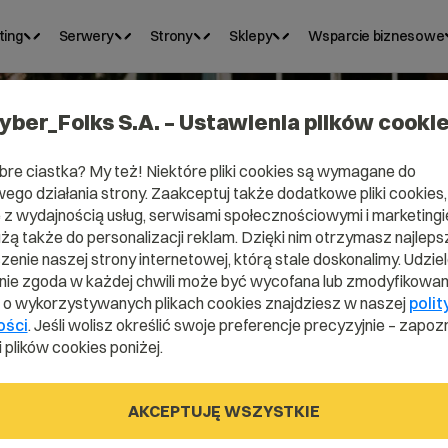
ting
Serwery
Strony
Sklepy
Wsparcie biznesowe
yber_Folks S.A. – Ustawienia plików cooki
bre ciastka? My też! Niektóre pliki cookies są wymagane do
ego działania strony. Zaakceptuj także dodatkowe pliki cookies,
Domena .kim
z wydajnością usług, serwisami społecznościowymi i marketingie
użą także do personalizacji reklam. Dzięki nim otrzymasz najleps
enie naszej strony internetowej, którą stale doskonalimy. Udzie
ie zgoda w każdej chwili może być wycofana lub zmodyfikowan
Wybierz azjatycką domenę
i o wykorzystywanych plikach cookies znajdziesz w naszej
polit
ości
. Jeśli wolisz określić swoje preferencje precyzyjnie – zapozn
 plików cookies poniżej.
.kim
AKCEPTUJĘ WSZYSTKIE