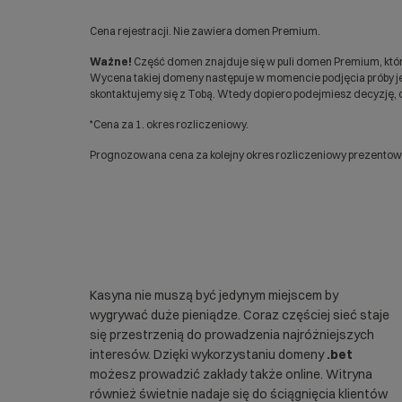
Cena rejestracji. Nie zawiera domen Premium.
Ważne!
Część domen znajduje się w puli domen Premium, któr
Wycena takiej domeny następuje w momencie podjęcia próby jej
skontaktujemy się z Tobą. Wtedy dopiero podejmiesz decyzję, c
*Cena za 1. okres rozliczeniowy.
Prognozowana cena za kolejny okres rozliczeniowy prezentowan
Kasyna nie muszą być jedynym miejscem by
wygrywać duże pieniądze. Coraz częściej sieć staje
się przestrzenią do prowadzenia najróżniejszych
interesów. Dzięki wykorzystaniu domeny
.bet
możesz prowadzić zakłady także online. Witryna
również świetnie nadaje się do ściągnięcia klientów