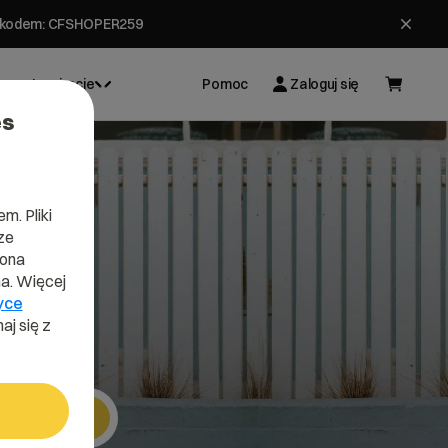
ł z kodem: CFSHOPER259
Inspiracje
Pomoc
Zaloguj się
es
m. Pliki
ze
lona
a. Więcej
yce
aj się z
Szukaj