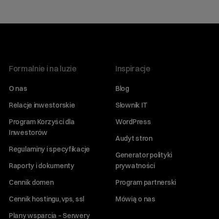
Formalnie i na luzie
Inspiracje
O nas
Blog
Relacje inwestorskie
Słownik IT
Program Korzyści dla
WordPress
Inwestorów
Audyt stron
Regulaminy i specyfikacje
Generator polityki
Raporty i dokumenty
prywatności
Cennik domen
Program partnerski
Cennik hostingu, vps, ssl
Mówią o nas
Plany wsparcia – Serwery