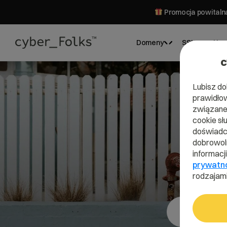
Promocja powitalna
Domeny
SSL
Hos
c
Lubisz do
prawidłow
związane 
cookie sł
doświadcz
dobrowoln
informacj
prywatn
rodzajami