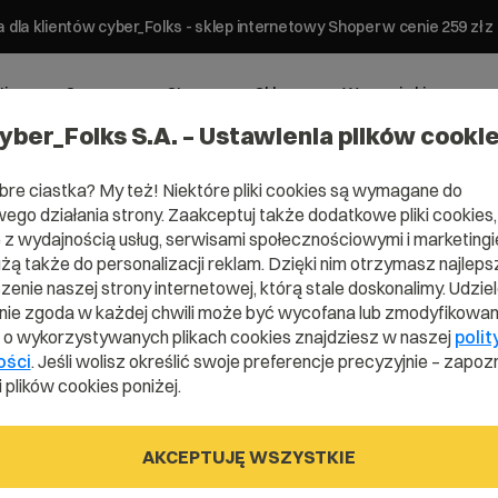
 dla klientów cyber_Folks - sklep internetowy Shoper w cenie 259 z
ting
Serwery
Strony
Sklepy
Wsparcie biznesowe
yber_Folks S.A. – Ustawienia plików cooki
bre ciastka? My też! Niektóre pliki cookies są wymagane do
ego działania strony. Zaakceptuj także dodatkowe pliki cookies,
z wydajnością usług, serwisami społecznościowymi i marketingie
użą także do personalizacji reklam. Dzięki nim otrzymasz najleps
Domena .bet
enie naszej strony internetowej, którą stale doskonalimy. Udzie
ie zgoda w każdej chwili może być wycofana lub zmodyfikowan
i o wykorzystywanych plikach cookies znajdziesz w naszej
polit
ości
. Jeśli wolisz określić swoje preferencje precyzyjnie – zapozn
Załóż się. I wygraj.
 plików cookies poniżej.
AKCEPTUJĘ WSZYSTKIE
.bet