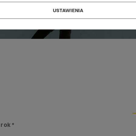
USTAWIENIA
 rok *