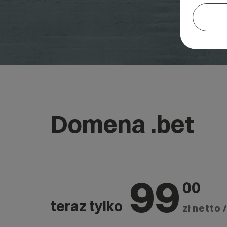
Domena .bet
99
00
teraz tylko
zł netto /