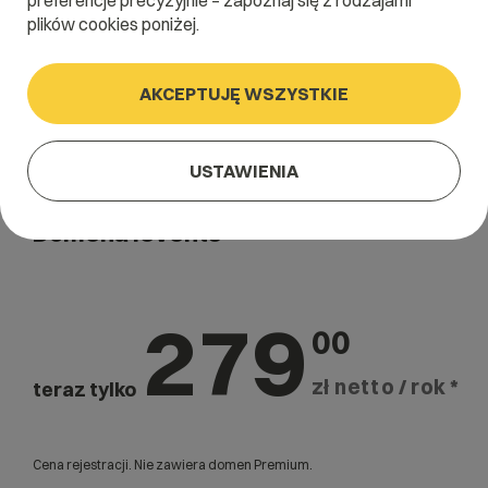
preferencje precyzyjnie – zapoznaj się z rodzajami
plików cookies poniżej.
AKCEPTUJĘ WSZYSTKIE
USTAWIENIA
Domena .events
279
00
zł netto / rok *
teraz tylko
Cena rejestracji. Nie zawiera domen Premium.