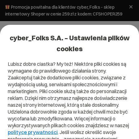
Promocja powitalna dla klientów cyber_Folks - sklep
internetowy Shoper w cenie 259 zł z kodem: CFSHOPER259
cyber_Folks S.A. – Ustawienia plików
cookies
Lubisz dobre ciastka? My też! Niektóre pliki cookies są
wymagane do prawidłowego działania strony.
Zaakceptuj także dodatkowe pliki cookies, związane z
Domena .events
wydajnością usług, serwisami społecznościowymi i
marketingiem. Pliki cookie służą także do personalizacji
reklam. Dzięki nim otrzymasz najlepsze doświadczenie
naszej strony internetowej, którą stale doskonalimy.
Udzielona dobrowolnie zgoda w każdej chwili może być
.events
wycofana lub zmodyfikowana. Więcej informacji o
wykorzystywanych plikach cookies znajdziesz w naszej
Szukaj
polityce prywatności
. Jeśli wolisz określić swoje