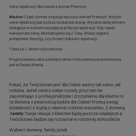
Cena rejestracji. Nie zawiera domen Premium.
Ważne!
Część domen znajduje się w puli domen Premium, których
cena rejestracji jest wyższa od standardowej. Wycena takiej domeny
następuje w momencie podjęcia próby jej rejestracji. Gdy rejestr
wskaże nam cenę, skontaktujemy się z Tobą. Wtedy dopiero
podejmiesz decyzję, czy chcesz dokonać rejestracji.
*Cena za 1. okres rozliczeniowy.
Prognozowana cena za kolejny okres rozliczeniowy prezentowana
jest w Panelu Klienta.
Pokaż, że Twój biznes jest dla Ciebie ważny tak samo, jak
rodzina. Jeżeli cenisz sobie rozwój, przy tym nie
zapominając o profesjonalizmie i zrozumieniu dla klienta to
ta domena z pewnością będzie dla Ciebie! Promuj swoją
działalność z myślą o własnej rodzinie inazwisku. Z domeną
.family
Twoje relacje z klientem będą jeszcze cieplejsze a
Twój biznes będzie się rozrastał w rodzinnej atmosferze.
Wybierz domenę .family, jeżeli: