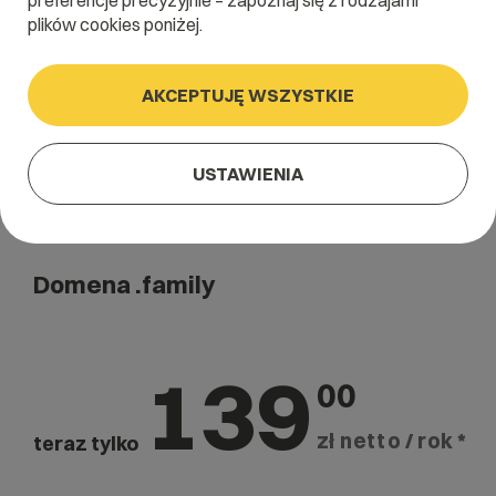
preferencje precyzyjnie – zapoznaj się z rodzajami
Szukaj
plików cookies poniżej.
AKCEPTUJĘ WSZYSTKIE
USTAWIENIA
Domena .family
139
00
zł netto / rok *
teraz tylko