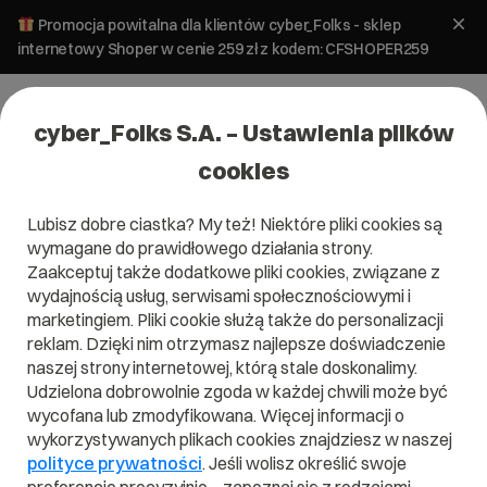
Promocja powitalna dla klientów cyber_Folks - sklep
internetowy Shoper w cenie 259 zł z kodem: CFSHOPER259
cyber_Folks S.A. – Ustawienia plików
cookies
Lubisz dobre ciastka? My też! Niektóre pliki cookies są
wymagane do prawidłowego działania strony.
Zaakceptuj także dodatkowe pliki cookies, związane z
Domena .family
wydajnością usług, serwisami społecznościowymi i
marketingiem. Pliki cookie służą także do personalizacji
Bo rodzina jest najważniejsza
reklam. Dzięki nim otrzymasz najlepsze doświadczenie
naszej strony internetowej, którą stale doskonalimy.
Udzielona dobrowolnie zgoda w każdej chwili może być
wycofana lub zmodyfikowana. Więcej informacji o
wykorzystywanych plikach cookies znajdziesz w naszej
.family
polityce prywatności
. Jeśli wolisz określić swoje