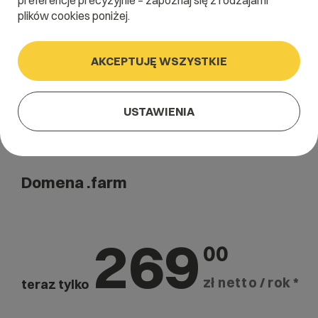
preferencje precyzyjnie – zapoznaj się z rodzajami
Szukaj
plików cookies poniżej.
AKCEPTUJĘ WSZYSTKIE
USTAWIENIA
Domena .farm
269
00
zł netto / rok *
teraz tylko