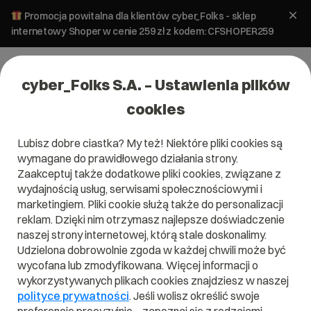
Promocja powitalna dla klientów cyber_Folks - sklep
internetowy Shoper w cenie 259 zł z kodem: CFSHOPER259
cyber_Folks S.A. – Ustawienia plików
cookies
Lubisz dobre ciastka? My też! Niektóre pliki cookies są
wymagane do prawidłowego działania strony.
Zaakceptuj także dodatkowe pliki cookies, związane z
Domena .farm
wydajnością usług, serwisami społecznościowymi i
marketingiem. Pliki cookie służą także do personalizacji
Jeśli jesteś eko – wybierz .farm!
reklam. Dzięki nim otrzymasz najlepsze doświadczenie
naszej strony internetowej, którą stale doskonalimy.
Udzielona dobrowolnie zgoda w każdej chwili może być
wycofana lub zmodyfikowana. Więcej informacji o
wykorzystywanych plikach cookies znajdziesz w naszej
.farm
polityce prywatności
. Jeśli wolisz określić swoje