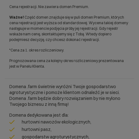
Cena rejestracji. Nie zawiera domen Premium.
Ważne!
Część domen znajduje się w puli domen Premium, których
cena rejestracji jest wyższa od standardowej. Wycena takiej domeny
następuje w momencie podjęcia próby jej rejestracji. Gdy rejestr
wskaże nam cenę, skontaktujemy się z Tobą. Wtedy dopiero
podejmiesz decyzję, czy chcesz dokonać rejestracji.
*Cena za 1. okres rozliczeniowy.
Prognozowana cena za kolejny okres rozliczeniowy prezentowana
jest w Panelu Klienta.
Domena .farm świetnie wyróżni Twoje gospodarstwo
agroturystyczne i pomoże klientom odnaleźć je w sieci.
Domena .farm będzie dobry rozwiązaniem by nie mylono
Twojego biznesu z inną firmą!
Domena dedykowana jest dla:
hurtowni nawozów ekologicznych,
hurtowni pasz,
gospodarstw agroturystycznych,