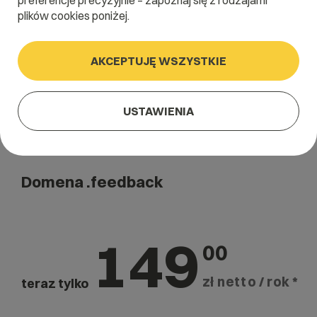
preferencje precyzyjnie – zapoznaj się z rodzajami
Szukaj
plików cookies poniżej.
AKCEPTUJĘ WSZYSTKIE
USTAWIENIA
Domena .feedback
149
00
zł netto / rok *
teraz tylko