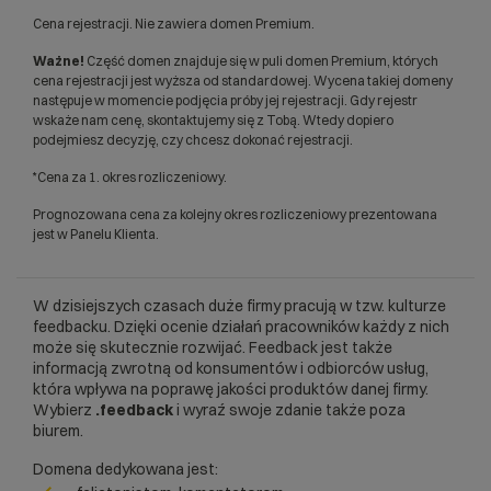
Cena rejestracji. Nie zawiera domen Premium.
Ważne!
Część domen znajduje się w puli domen Premium, których
cena rejestracji jest wyższa od standardowej. Wycena takiej domeny
następuje w momencie podjęcia próby jej rejestracji. Gdy rejestr
wskaże nam cenę, skontaktujemy się z Tobą. Wtedy dopiero
podejmiesz decyzję, czy chcesz dokonać rejestracji.
*Cena za 1. okres rozliczeniowy.
Prognozowana cena za kolejny okres rozliczeniowy prezentowana
jest w Panelu Klienta.
W dzisiejszych czasach duże firmy pracują w tzw. kulturze
feedbacku. Dzięki ocenie działań pracowników każdy z nich
może się skutecznie rozwijać. Feedback jest także
informacją zwrotną od konsumentów i odbiorców usług,
która wpływa na poprawę jakości produktów danej firmy.
Wybierz
.feedback
i wyraź swoje zdanie także poza
biurem.
Domena dedykowana jest: