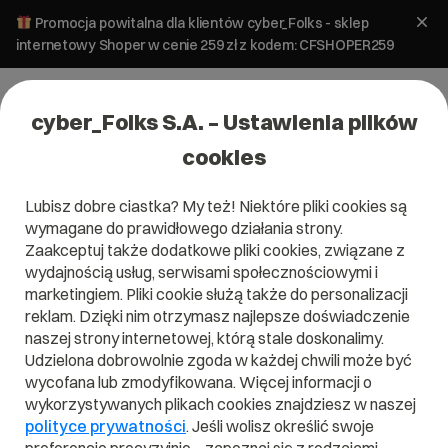
Promocja powitalna dla klientów cyber_Folks - sklep
internetowy Shoper w cenie 259 zł z kodem: CFSHOPER259
cyber_Folks S.A. – Ustawienia plików
cookies
Lubisz dobre ciastka? My też! Niektóre pliki cookies są
wymagane do prawidłowego działania strony.
Zaakceptuj także dodatkowe pliki cookies, związane z
Domena .feedback
wydajnością usług, serwisami społecznościowymi i
marketingiem. Pliki cookie służą także do personalizacji
Wyraź swoją opinię z .feedback
reklam. Dzięki nim otrzymasz najlepsze doświadczenie
naszej strony internetowej, którą stale doskonalimy.
Udzielona dobrowolnie zgoda w każdej chwili może być
wycofana lub zmodyfikowana. Więcej informacji o
wykorzystywanych plikach cookies znajdziesz w naszej
.feedback
polityce prywatności
. Jeśli wolisz określić swoje