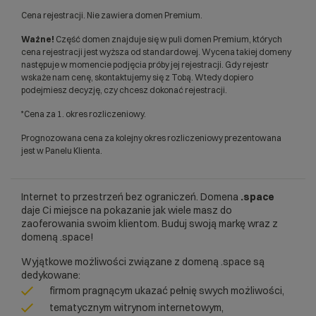
Cena rejestracji. Nie zawiera domen Premium.
Ważne!
Część domen znajduje się w puli domen Premium, których
cena rejestracji jest wyższa od standardowej. Wycena takiej domeny
następuje w momencie podjęcia próby jej rejestracji. Gdy rejestr
wskaże nam cenę, skontaktujemy się z Tobą. Wtedy dopiero
podejmiesz decyzję, czy chcesz dokonać rejestracji.
*Cena za 1. okres rozliczeniowy.
Prognozowana cena za kolejny okres rozliczeniowy prezentowana
jest w Panelu Klienta.
Internet to przestrzeń bez ograniczeń. Domena
.space
daje Ci miejsce na pokazanie jak wiele masz do
zaoferowania swoim klientom. Buduj swoją markę wraz z
domeną .space!
Wyjątkowe możliwości związane z domeną .space są
dedykowane:
firmom pragnącym ukazać pełnię swych możliwości,
tematycznym witrynom internetowym,