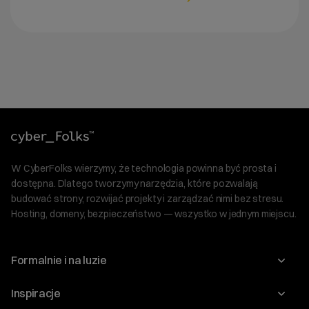
W CyberFolks wierzymy, że technologia powinna być prosta i
dostępna. Dlatego tworzymy narzędzia, które pozwalają
budować strony, rozwijać projekty i zarządzać nimi bez stresu.
Hosting, domeny, bezpieczeństwo — wszystko w jednym miejscu.
Formalnie i na luzie
O nas
Inspiracje