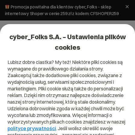
Promocja powitalna dla klientów cyber_Folks - sklep
internetowy Shoper w cenie 259 zł z kodem: CFSHOPER259
cyber_Folks S.A. – Ustawienia plików
cookies
Lubisz dobre ciastka? My też! Niektóre pliki cookies są
wymagane do prawidłowego działania strony.
Zaakceptuj także dodatkowe pliki cookies, związane z
Domena .space
wydajnością usług, serwisami społecznościowymi i
marketingiem. Pliki cookie służą także do personalizacji
Wszechświat bez granic
reklam. Dzięki nim otrzymasz najlepsze doświadczenie
naszej strony internetowej, którą stale doskonalimy.
Udzielona dobrowolnie zgoda w każdej chwili może być
wycofana lub zmodyfikowana. Więcej informacji o
wykorzystywanych plikach cookies znajdziesz w naszej
.space
polityce prywatności
. Jeśli wolisz określić swoje