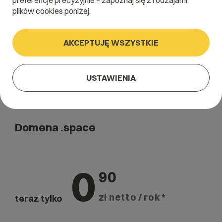
preferencje precyzyjnie – zapoznaj się z rodzajami
Szukaj
plików cookies poniżej.
AKCEPTUJĘ WSZYSTKIE
USTAWIENIA
Domena .space
0
90
zł netto / rok *
teraz tylko