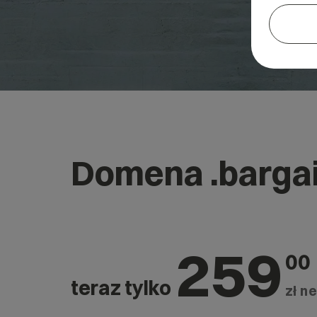
Domena .barga
259
00
teraz tylko
zł ne