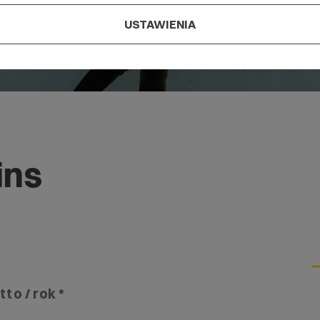
USTAWIENIA
ins
tto / rok *