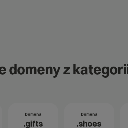
e domeny z kategorii
Domena
Domena
.gifts
.shoes