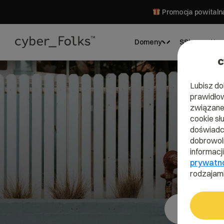
Promocja powitalna
Domeny
SSL
Hos
c
Lubisz do
prawidłow
związane 
cookie sł
Do
doświadcz
dobrowoln
informacj
prywatn
Stań 
rodzajami