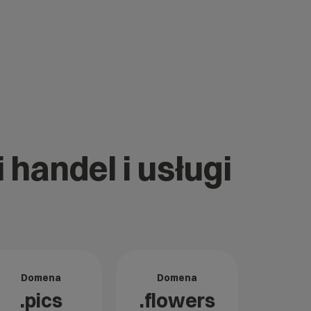
 handel i usługi
Domena
Domena
.pics
.flowers