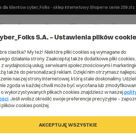
 dla klientów cyber_Folks - sklep internetowy Shoper w cenie 259 z
ting
Serwery
Strony
Sklepy
Wsparcie biznesowe
yber_Folks S.A. – Ustawienia plików cooki
bre ciastka? My też! Niektóre pliki cookies są wymagane do
ego działania strony. Zaakceptuj także dodatkowe pliki cookies,
z wydajnością usług, serwisami społecznościowymi i marketingie
użą także do personalizacji reklam. Dzięki nim otrzymasz najleps
mena .barga
enie naszej strony internetowej, którą stale doskonalimy. Udzie
ie zgoda w każdej chwili może być wycofana lub zmodyfikowan
i o wykorzystywanych plikach cookies znajdziesz w naszej
polit
ości
. Jeśli wolisz określić swoje preferencje precyzyjnie – zapozn
się okazją nie do odrzucenia dla swoich kli
 plików cookies poniżej.
AKCEPTUJĘ WSZYSTKIE
.bargains