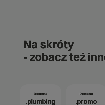
Na skróty
- zobacz też inn
Domena
Domena
.plumbing
.promo