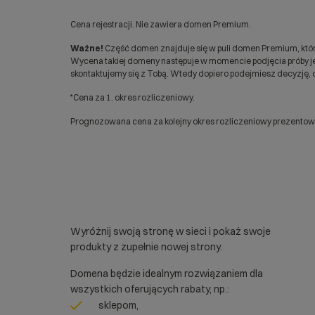
Cena rejestracji. Nie zawiera domen Premium.
Ważne!
Część domen znajduje się w puli domen Premium, któr
Wycena takiej domeny następuje w momencie podjęcia próby jej
skontaktujemy się z Tobą. Wtedy dopiero podejmiesz decyzję, c
*Cena za 1. okres rozliczeniowy.
Prognozowana cena za kolejny okres rozliczeniowy prezentowan
Wyróżnij swoją stronę w sieci i pokaż swoje
produkty z zupełnie nowej strony.
Domena będzie idealnym rozwiązaniem dla
wszystkich oferujących rabaty, np.:
sklepom,