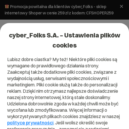
Promocja powitalna dla klientów cyber_Folks - sklep
internetowy Shoper w cenie 259 zł z kodem: CFSHOPER259
cyber_Folks S.A. – Ustawienia plików
cookies
Lubisz dobre ciastka? My też! Niektóre pliki cookies są
wymagane do prawidłowego działania strony.
Zaakceptuj także dodatkowe pliki cookies, związane z
Domena .kitchen
wydajnością usług, serwisami społecznościowymi i
marketingiem. Pliki cookie służą także do personalizacji
Kulinarna przystań
reklam. Dzięki nim otrzymasz najlepsze doświadczenie
naszej strony internetowej, którą stale doskonalimy.
Udzielona dobrowolnie zgoda w każdej chwili może być
wycofana lub zmodyfikowana. Więcej informacji o
wykorzystywanych plikach cookies znajdziesz w naszej
.kitchen
polityce prywatności
. Jeśli wolisz określić swoje