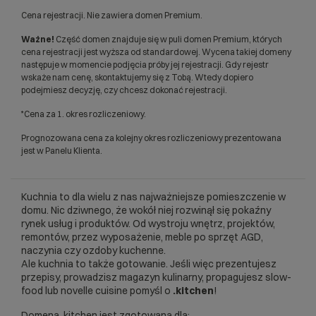
Cena rejestracji. Nie zawiera domen Premium.
Ważne!
Część domen znajduje się w puli domen Premium, których
cena rejestracji jest wyższa od standardowej. Wycena takiej domeny
następuje w momencie podjęcia próby jej rejestracji. Gdy rejestr
wskaże nam cenę, skontaktujemy się z Tobą. Wtedy dopiero
podejmiesz decyzję, czy chcesz dokonać rejestracji.
*Cena za 1. okres rozliczeniowy.
Prognozowana cena za kolejny okres rozliczeniowy prezentowana
jest w Panelu Klienta.
Kuchnia to dla wielu z nas najważniejsze pomieszczenie w
domu. Nic dziwnego, że wokół niej rozwinął się pokaźny
rynek usług i produktów. Od wystroju wnętrz, projektów,
remontów, przez wyposażenie, meble po sprzęt AGD,
naczynia czy ozdoby kuchenne.
Ale kuchnia to także gotowanie. Jeśli więc prezentujesz
przepisy, prowadzisz magazyn kulinarny, propagujesz slow-
food lub novelle cuisine pomyśl o
.kitchen
!
Domena .kitchen jest zgotowana dla: