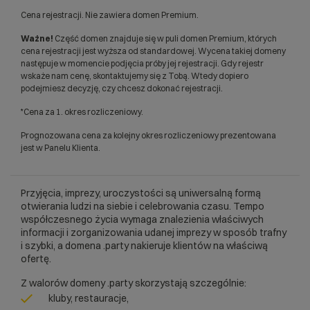
Cena rejestracji. Nie zawiera domen Premium.
Ważne!
Część domen znajduje się w puli domen Premium, których
cena rejestracji jest wyższa od standardowej. Wycena takiej domeny
następuje w momencie podjęcia próby jej rejestracji. Gdy rejestr
wskaże nam cenę, skontaktujemy się z Tobą. Wtedy dopiero
podejmiesz decyzję, czy chcesz dokonać rejestracji.
*Cena za 1. okres rozliczeniowy.
Prognozowana cena za kolejny okres rozliczeniowy prezentowana
jest w Panelu Klienta.
Przyjęcia, imprezy, uroczystości są uniwersalną formą
otwierania ludzi na siebie i celebrowania czasu. Tempo
współczesnego życia wymaga znalezienia właściwych
informacji i zorganizowania udanej imprezy w sposób trafny
i szybki, a domena .party nakieruje klientów na właściwą
ofertę.
Z walorów domeny .party skorzystają szczególnie:
kluby, restauracje,