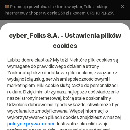
Promocja powitalna dla klientów cyber_Folks - sklep
internetowy Shoper w cenie 259 zł z kodem: CFSHOPER259
cyber_Folks S.A. – Ustawienia plików
cookies
Lubisz dobre ciastka? My też! Niektóre pliki cookies są
wymagane do prawidłowego działania strony.
Zaakceptuj także dodatkowe pliki cookies, związane z
Domena .party
wydajnością usług, serwisami społecznościowymi i
marketingiem. Pliki cookie służą także do personalizacji
Uświetni Twoją imprezę
reklam. Dzięki nim otrzymasz najlepsze doświadczenie
naszej strony internetowej, którą stale doskonalimy.
Udzielona dobrowolnie zgoda w każdej chwili może być
wycofana lub zmodyfikowana. Więcej informacji o
wykorzystywanych plikach cookies znajdziesz w naszej
.party
polityce prywatności
. Jeśli wolisz określić swoje