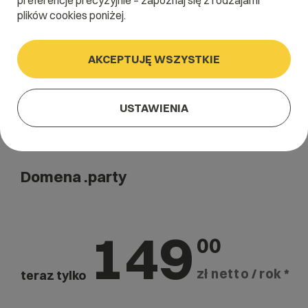
preferencje precyzyjnie – zapoznaj się z rodzajami
Szukaj
plików cookies poniżej.
AKCEPTUJĘ WSZYSTKIE
USTAWIENIA
Domena .party
149
00
zł netto / rok *
teraz tylko