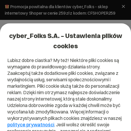
Promocja powitalna dla klientów cyber_Folks - sklep
internetowy Shoper w cenie 259 zł z kodem: CFSHOPER259
cyber_Folks S.A. – Ustawienia plików
cookies
Lubisz dobre ciastka? My też! Niektóre pliki cookies są
wymagane do prawidłowego działania strony.
Zaakceptuj także dodatkowe pliki cookies, związane z
Domena .photos
wydajnością usług, serwisami społecznościowymi i
marketingiem. Pliki cookie służą także do personalizacji
Doskonałe zdjęcia bez obróbki
reklam. Dzięki nim otrzymasz najlepsze doświadczenie
naszej strony internetowej, którą stale doskonalimy.
Udzielona dobrowolnie zgoda w każdej chwili może być
wycofana lub zmodyfikowana. Więcej informacji o
wykorzystywanych plikach cookies znajdziesz w naszej
.photos
polityce prywatności
. Jeśli wolisz określić swoje