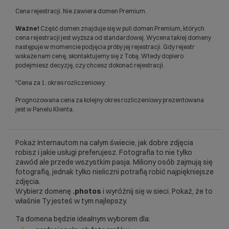
Cena rejestracji. Nie zawiera domen Premium.
Ważne!
Część domen znajduje się w puli domen Premium, których
cena rejestracji jest wyższa od standardowej. Wycena takiej domeny
następuje w momencie podjęcia próby jej rejestracji. Gdy rejestr
wskaże nam cenę, skontaktujemy się z Tobą. Wtedy dopiero
podejmiesz decyzję, czy chcesz dokonać rejestracji.
*Cena za 1. okres rozliczeniowy.
Prognozowana cena za kolejny okres rozliczeniowy prezentowana
jest w Panelu Klienta.
Pokaż Internautom na całym świecie, jak dobre zdjęcia
robisz i jakie usługi preferujesz. Fotografia to nie tylko
zawód ale przede wszystkim pasja. Miliony osób zajmują się
fotografią, jednak tylko nieliczni potrafią robić najpiękniejsze
zdjęcia.
Wybierz domenę
.photos
i wyróżnij się w sieci. Pokaż, że to
właśnie Ty jesteś w tym najlepszy.
Ta domena będzie idealnym wyborem dla: