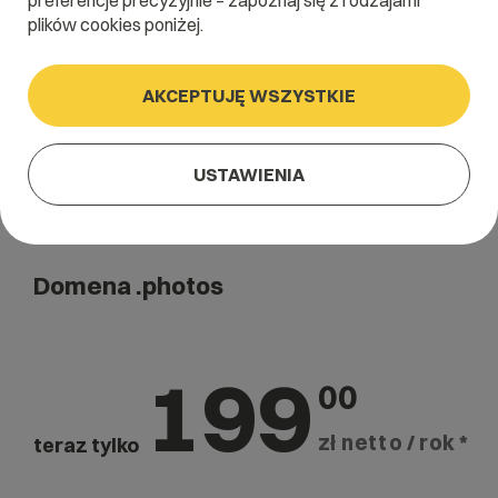
preferencje precyzyjnie – zapoznaj się z rodzajami
Szukaj
plików cookies poniżej.
AKCEPTUJĘ WSZYSTKIE
USTAWIENIA
Domena .photos
199
00
zł netto / rok *
teraz tylko