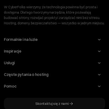
W CyberFolks wierzymy, że technologia powinna być prosta i
dostępna. Dlatego tworzymy narzędzia, które pozwalają
budować strony, rozwijać projekty i zarządzać nimi bez stresu.
Hosting, domeny, bezpieczeństwo — wszystko w jednym miejscu.
Formalnie i na luzie
O nas
Inspiracje
Relacje inwestorskie
Blog
Usługi
Program Korzyści dla Inwestorów
Słownik IT
Domeny
Regulaminy i specyfikacje
Częste pytania o hosting
WordPress
Certyfikaty SSL
Raporty i dokumenty
Jak przenieść stronę?
Audyt stron
Pomoc
Hosting www
Cennik domen
Jak przenieść domenę?
Generator polityki prywatności
Pomoc cyber_Folks
Hosting dla WordPress
Cennik hostingu, vps, ssl
Jak założyć stronę na WordPress?
Program partnerski
Skontaktuj się z nami
Hosting dla WooCommerce
Plany wsparcia – Serwery dedykowane