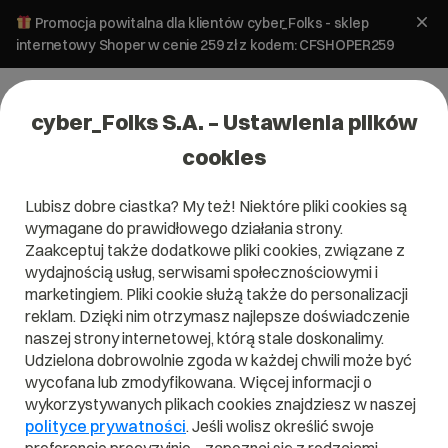
Promocja powitalna dla klientów cyber_Folks - sklep
internetowy Shoper w cenie 259 zł z kodem: CFSHOPER259
cyber_Folks S.A. – Ustawienia plików
cookies
Lubisz dobre ciastka? My też! Niektóre pliki cookies są
wymagane do prawidłowego działania strony.
Zaakceptuj także dodatkowe pliki cookies, związane z
Domena .blackfriday
wydajnością usług, serwisami społecznościowymi i
marketingiem. Pliki cookie służą także do personalizacji
Jak wyprzedaże to tylko z .blackfriday!
reklam. Dzięki nim otrzymasz najlepsze doświadczenie
naszej strony internetowej, którą stale doskonalimy.
Udzielona dobrowolnie zgoda w każdej chwili może być
wycofana lub zmodyfikowana. Więcej informacji o
wykorzystywanych plikach cookies znajdziesz w naszej
.blackfriday
polityce prywatności
. Jeśli wolisz określić swoje