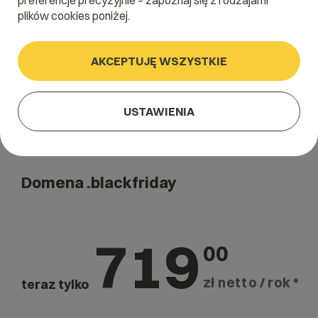
preferencje precyzyjnie – zapoznaj się z rodzajami
Szukaj
plików cookies poniżej.
AKCEPTUJĘ WSZYSTKIE
USTAWIENIA
Domena .blackfriday
719
00
zł netto / rok *
teraz tylko