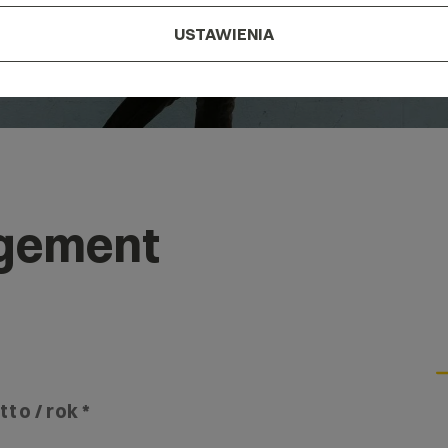
USTAWIENIA
gement
tto / rok *