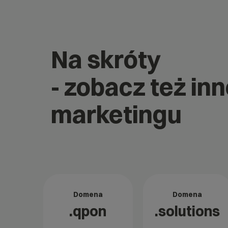
Na skróty
- zobacz też in
marketingu
Domena
Domena
.qpon
.solutions