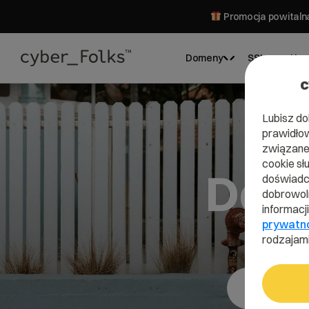
Promocja powitalna
Domeny
SSL
Hos
c
Lubisz do
prawidłow
związane 
cookie sł
Dom
doświadcz
dobrowoln
informacj
prywatn
rodzajami