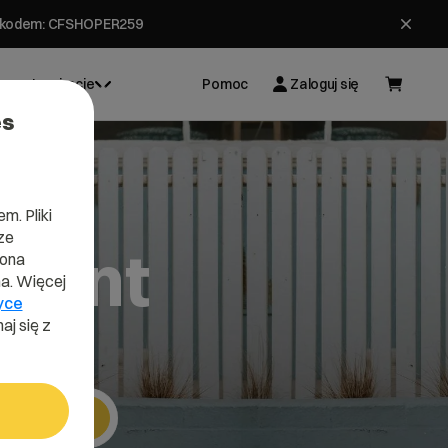
ł z kodem: CFSHOPER259
Inspiracje
Pomoc
Zaloguj się
es
m. Pliki
ze
ment
lona
a. Więcej
yce
aj się z
Szukaj