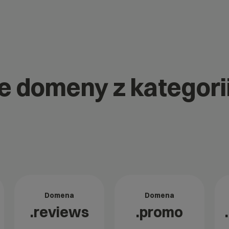
ne domeny z kategorii
Domena
Domena
.reviews
.promo