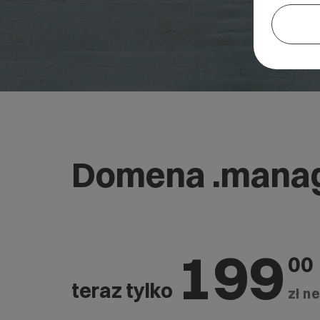
Domena .mana
199
00
teraz tylko
zł ne