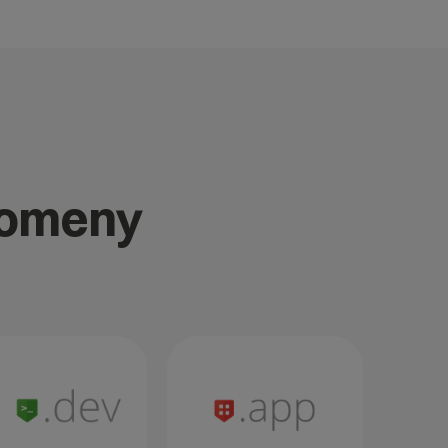
domeny