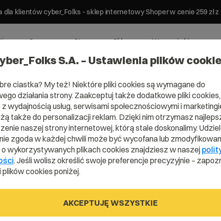
 dla klientów cyber_Folks - sklep internetowy Shoper w cenie 259 z
ting
Serwery
Strony
Sklepy
Wsparcie biznesowe
yber_Folks S.A. – Ustawienia plików cooki
bre ciastka? My też! Niektóre pliki cookies są wymagane do
ego działania strony. Zaakceptuj także dodatkowe pliki cookies,
z wydajnością usług, serwisami społecznościowymi i marketingie
użą także do personalizacji reklam. Dzięki nim otrzymasz najleps
ena .manage
enie naszej strony internetowej, którą stale doskonalimy. Udzie
ie zgoda w każdej chwili może być wycofana lub zmodyfikowan
i o wykorzystywanych plikach cookies znajdziesz w naszej
polit
ości
. Jeśli wolisz określić swoje preferencje precyzyjnie – zapozn
Działaj na korzyść marki!
 plików cookies poniżej.
AKCEPTUJĘ WSZYSTKIE
.management