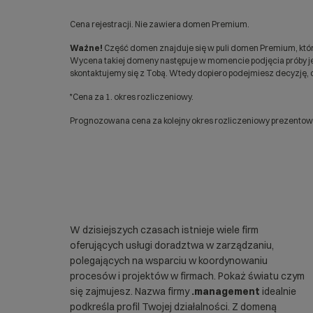
Cena rejestracji. Nie zawiera domen Premium.
Ważne!
Część domen znajduje się w puli domen Premium, któr
Wycena takiej domeny następuje w momencie podjęcia próby jej
skontaktujemy się z Tobą. Wtedy dopiero podejmiesz decyzję, c
*Cena za 1. okres rozliczeniowy.
Prognozowana cena za kolejny okres rozliczeniowy prezentowan
W dzisiejszych czasach istnieje wiele firm
oferujących usługi doradztwa w zarządzaniu,
polegających na wsparciu w koordynowaniu
procesów i projektów w firmach. Pokaż światu czym
się zajmujesz. Nazwa firmy
.management
idealnie
podkreśla profil Twojej działalności. Z domeną