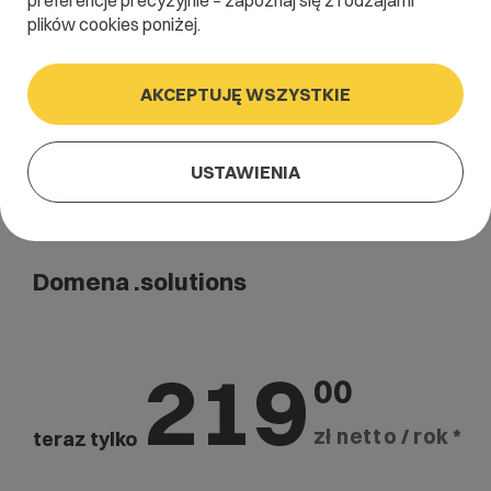
preferencje precyzyjnie – zapoznaj się z rodzajami
Szukaj
plików cookies poniżej.
AKCEPTUJĘ WSZYSTKIE
USTAWIENIA
Domena .solutions
219
00
zł netto / rok *
teraz tylko