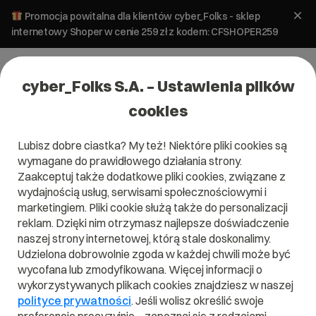
Promocja powitalna dla klientów cyber_Folks - sklep
internetowy Shoper w cenie 259 zł z kodem: CFSHOPER259
cyber_Folks S.A. – Ustawienia plików
cookies
Lubisz dobre ciastka? My też! Niektóre pliki cookies są
wymagane do prawidłowego działania strony.
Zaakceptuj także dodatkowe pliki cookies, związane z
Domena .solutions
wydajnością usług, serwisami społecznościowymi i
marketingiem. Pliki cookie służą także do personalizacji
Najlepsze rozwiązanie
reklam. Dzięki nim otrzymasz najlepsze doświadczenie
naszej strony internetowej, którą stale doskonalimy.
Udzielona dobrowolnie zgoda w każdej chwili może być
wycofana lub zmodyfikowana. Więcej informacji o
wykorzystywanych plikach cookies znajdziesz w naszej
.solutions
polityce prywatności
. Jeśli wolisz określić swoje