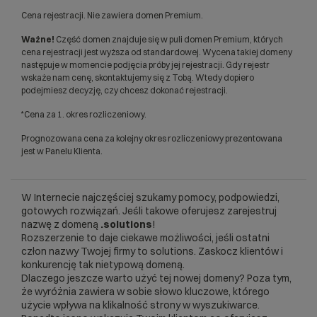
Cena rejestracji. Nie zawiera domen Premium.
Ważne!
Część domen znajduje się w puli domen Premium, których
cena rejestracji jest wyższa od standardowej. Wycena takiej domeny
następuje w momencie podjęcia próby jej rejestracji. Gdy rejestr
wskaże nam cenę, skontaktujemy się z Tobą. Wtedy dopiero
podejmiesz decyzję, czy chcesz dokonać rejestracji.
*Cena za 1. okres rozliczeniowy.
Prognozowana cena za kolejny okres rozliczeniowy prezentowana
jest w Panelu Klienta.
W Internecie najczęściej szukamy pomocy, podpowiedzi,
gotowych rozwiązań. Jeśli takowe oferujesz zarejestruj
nazwę z domeną
.solutions
!
Rozszerzenie to daje ciekawe możliwości, jeśli ostatni
człon nazwy Twojej firmy to solutions. Zaskocz klientów i
konkurencję tak nietypową domeną.
Dlaczego jeszcze warto użyć tej nowej domeny? Poza tym,
że wyróżnia zawiera w sobie słowo kluczowe, którego
użycie wpływa na klikalność strony w wyszukiwarce.