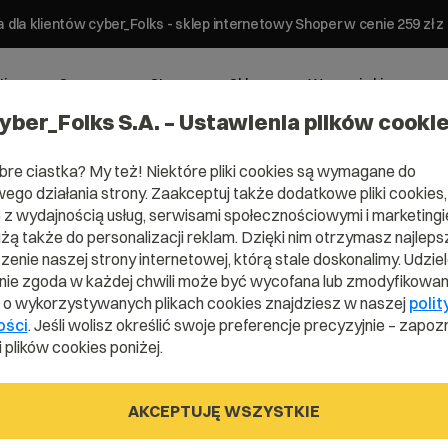
 dla klientów cyber_Folks - sklep internetowy Shoper w cenie 259 z
ting
Serwery
Strony
Sklepy
Wsparcie biznesowe
yber_Folks S.A. – Ustawienia plików cooki
bre ciastka? My też! Niektóre pliki cookies są wymagane do
ego działania strony. Zaakceptuj także dodatkowe pliki cookies,
z wydajnością usług, serwisami społecznościowymi i marketingie
użą także do personalizacji reklam. Dzięki nim otrzymasz najleps
Domena .ltd
enie naszej strony internetowej, którą stale doskonalimy. Udzie
ie zgoda w każdej chwili może być wycofana lub zmodyfikowan
i o wykorzystywanych plikach cookies znajdziesz w naszej
polit
ości
. Jeśli wolisz określić swoje preferencje precyzyjnie – zapozn
Pokaż swoją firmę na rynku brytyjskim!
 plików cookies poniżej.
AKCEPTUJĘ WSZYSTKIE
.ltd