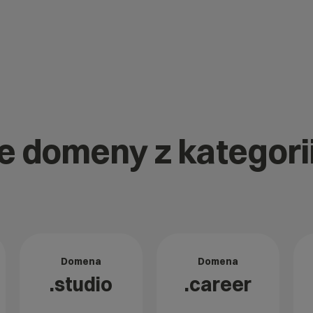
ne domeny z kategori
Domena
Domena
.studio
.career