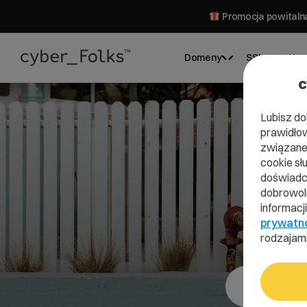
Promocja powitalna
Domeny
SSL
Hos
c
Lubisz do
prawidłow
związane 
cookie sł
doświadcz
dobrowoln
informacj
prywatn
rodzajami