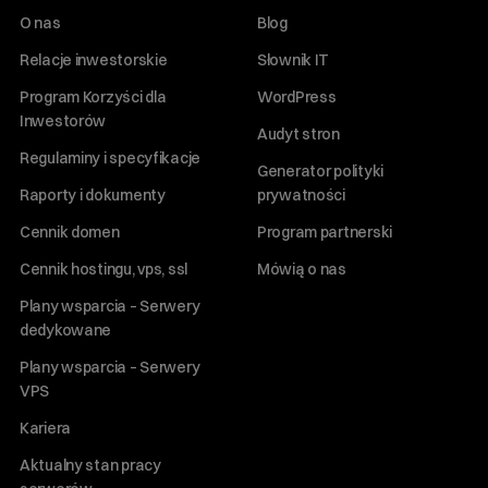
O nas
Blog
Relacje inwestorskie
Słownik IT
Program Korzyści dla
WordPress
Inwestorów
Audyt stron
Regulaminy i specyfikacje
Generator polityki
Raporty i dokumenty
prywatności
Cennik domen
Program partnerski
Cennik hostingu, vps, ssl
Mówią o nas
Plany wsparcia – Serwery
dedykowane
Plany wsparcia – Serwery
VPS
Kariera
Aktualny stan pracy