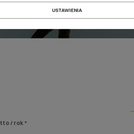
USTAWIENIA
tto / rok *