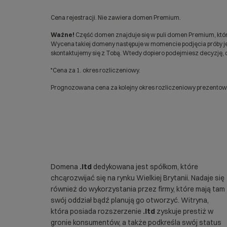
Cena rejestracji. Nie zawiera domen Premium.
Ważne!
Część domen znajduje się w puli domen Premium, któr
Wycena takiej domeny następuje w momencie podjęcia próby jej
skontaktujemy się z Tobą. Wtedy dopiero podejmiesz decyzję, c
*Cena za 1. okres rozliczeniowy.
Prognozowana cena za kolejny okres rozliczeniowy prezentowan
Domena
.ltd
dedykowana jest spółkom, które
chcąrozwijać się na rynku Wielkiej Brytanii. Nadaje się
również do wykorzystania przez firmy, które mają tam
swój oddział bądź planują go otworzyć. Witryna,
która posiada rozszerzenie
.ltd
zyskuje prestiż w
gronie konsumentów, a także podkreśla swój status