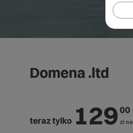
Domena .ltd
129
00
teraz tylko
zł ne