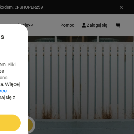
ł z kodem: CFSHOPER259
Inspiracje
Pomoc
Zaloguj się
es
m. Pliki
ze
lona
a. Więcej
yce
aj się z
Szukaj