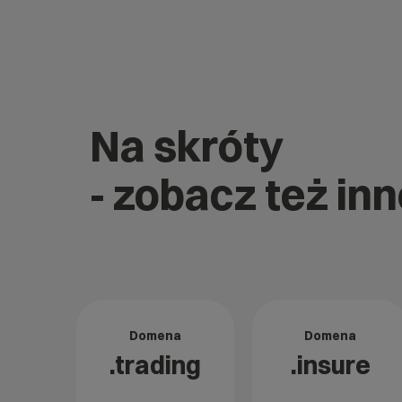
Na skróty
- zobacz też in
Domena
Domena
.trading
.insure