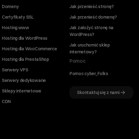
Domeny
Jak przenieść stronę?
Certyfikaty SSL
Jak przenieść domenę?
Hosting www
Jak założyć stronę na
WordPress?
Hosting dla WordPress
Jak uruchomić sklep
Hosting dla WooCommerce
internetowy?
Hosting dla PrestaShop
Pomoc
Serwery VPS
Pomoc cyber_Folks
Serwery dedykowane
Sklepy internetowe
Skontaktuj się z nami
CDN