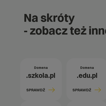
Na skróty
- zobacz też in
Domena
Domena
.szkola.pl
.edu.pl
SPRAWDŹ
SPRAWDŹ