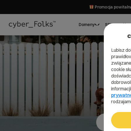
Promocja powitalna
Domeny
SSL
Hos
c
Lubisz do
prawidłow
związane 
cookie sł
doświadcz
dobrowoln
informacj
prywatn
rodzajami