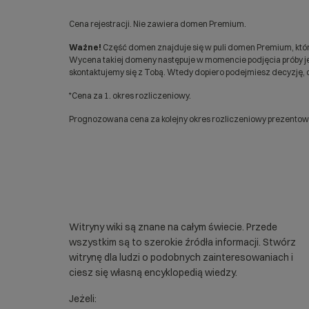
Cena rejestracji. Nie zawiera domen Premium.
Ważne!
Część domen znajduje się w puli domen Premium, któr
Wycena takiej domeny następuje w momencie podjęcia próby jej
skontaktujemy się z Tobą. Wtedy dopiero podejmiesz decyzję, c
*Cena za 1. okres rozliczeniowy.
Prognozowana cena za kolejny okres rozliczeniowy prezentowan
Witryny wiki są znane na całym świecie. Przede
wszystkim są to szerokie źródła informacji. Stwórz
witrynę dla ludzi o podobnych zainteresowaniach i
ciesz się własną encyklopedią wiedzy.
Jeżeli: