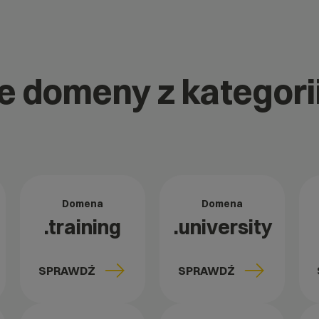
ne domeny z kategorii
Domena
Domena
.training
.university
SPRAWDŹ
SPRAWDŹ