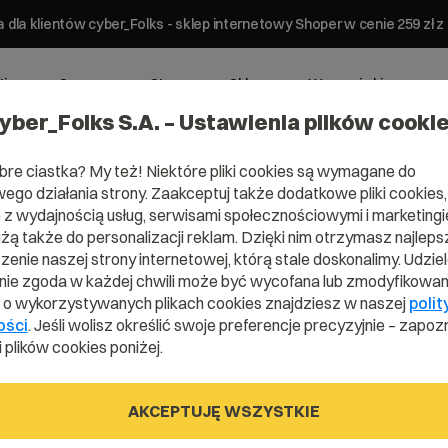
 dla klientów cyber_Folks - sklep internetowy Shoper w cenie 259 z
ting
Serwery
Strony
Sklepy
Wsparcie biznesowe
yber_Folks S.A. – Ustawienia plików cooki
bre ciastka? My też! Niektóre pliki cookies są wymagane do
ego działania strony. Zaakceptuj także dodatkowe pliki cookies,
z wydajnością usług, serwisami społecznościowymi i marketingie
użą także do personalizacji reklam. Dzięki nim otrzymasz najleps
Domena .wiki
enie naszej strony internetowej, którą stale doskonalimy. Udzie
ie zgoda w każdej chwili może być wycofana lub zmodyfikowan
i o wykorzystywanych plikach cookies znajdziesz w naszej
polit
ości
. Jeśli wolisz określić swoje preferencje precyzyjnie – zapozn
Stwórz własną bazę informacji
 plików cookies poniżej.
AKCEPTUJĘ WSZYSTKIE
.wiki