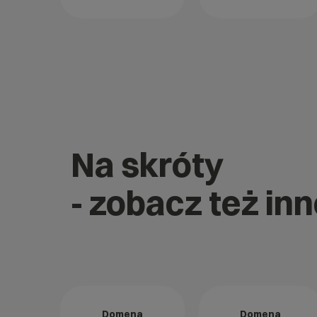
Na skróty
- zobacz też in
Domena
Domena