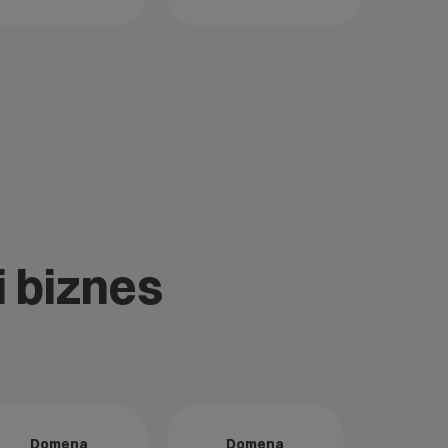
i biznes
Domena
Domena