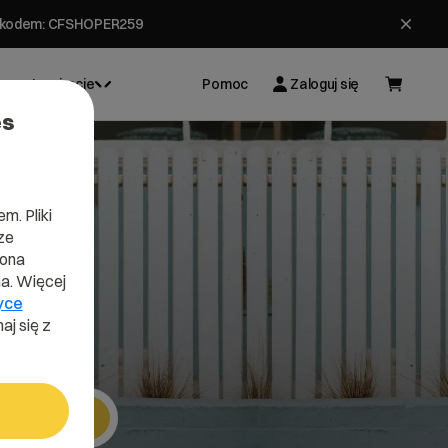
ł z kodem: CFSHOPER259
Inspiracje
Pomoc
Zaloguj się
es
m. Pliki
ze
lona
a. Więcej
yce
aj się z
Szukaj