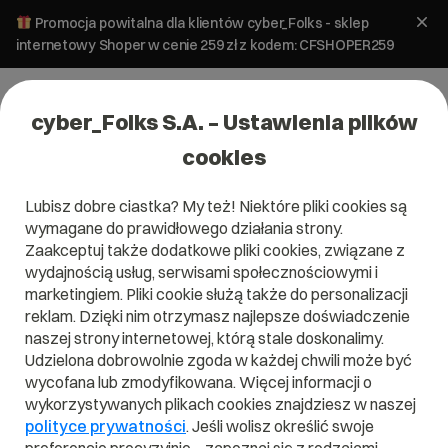
Promocja powitalna dla klientów cyber_Folks - sklep
internetowy Shoper w cenie 259 zł z kodem: CFSHOPER259
cyber_Folks S.A. – Ustawienia plików
cookies
Lubisz dobre ciastka? My też! Niektóre pliki cookies są
wymagane do prawidłowego działania strony.
Zaakceptuj także dodatkowe pliki cookies, związane z
Domena .academy
wydajnością usług, serwisami społecznościowymi i
marketingiem. Pliki cookie służą także do personalizacji
reklam. Dzięki nim otrzymasz najlepsze doświadczenie
naszej strony internetowej, którą stale doskonalimy.
Udzielona dobrowolnie zgoda w każdej chwili może być
.academy
wycofana lub zmodyfikowana. Więcej informacji o
wykorzystywanych plikach cookies znajdziesz w naszej
Szukaj
polityce prywatności
. Jeśli wolisz określić swoje