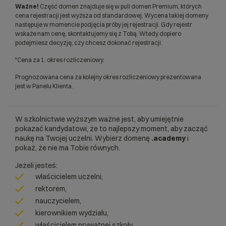
Ważne!
Część domen znajduje się w puli domen Premium, których
cena rejestracji jest wyższa od standardowej. Wycena takiej domeny
następuje w momencie podjęcia próby jej rejestracji. Gdy rejestr
wskaże nam cenę, skontaktujemy się z Tobą. Wtedy dopiero
podejmiesz decyzję, czy chcesz dokonać rejestracji.
*Cena za 1. okres rozliczeniowy.
Prognozowana cena za kolejny okres rozliczeniowy prezentowana
jest w Panelu Klienta.
W szkolnictwie wyższym ważne jest, aby umiejętnie
pokazać kandydatowi, że to najlepszy moment, aby zacząć
naukę na Twojej uczelni. Wybierz domenę
.academy
i
pokaż, że nie ma Tobie równych.
Jeżeli jesteś:
właścicielem uczelni,
rektorem,
nauczycielem,
kierownikiem wydziału,
właścicielem prywatnej szkoły,