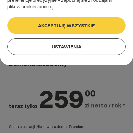
preferencje precyzyjnie – zapoznaj się z rodzajami
plików cookies poniżej.
AKCEPTUJĘ WSZYSTKIE
USTAWIENIA
Domena .academy
259
00
zł netto / rok *
teraz tylko
Cena rejestracji. Nie zawiera domen Premium.