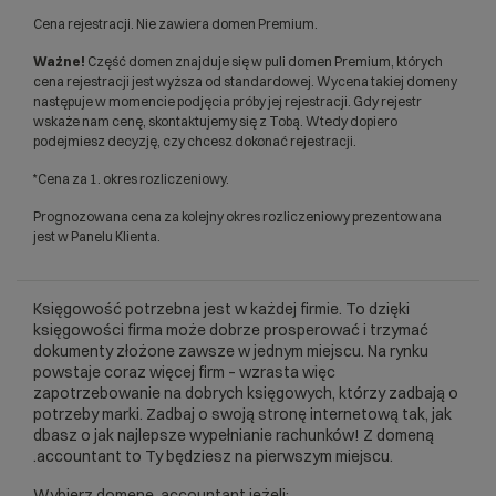
Cena rejestracji. Nie zawiera domen Premium.
Ważne!
Część domen znajduje się w puli domen Premium, których
cena rejestracji jest wyższa od standardowej. Wycena takiej domeny
następuje w momencie podjęcia próby jej rejestracji. Gdy rejestr
wskaże nam cenę, skontaktujemy się z Tobą. Wtedy dopiero
podejmiesz decyzję, czy chcesz dokonać rejestracji.
*Cena za 1. okres rozliczeniowy.
Prognozowana cena za kolejny okres rozliczeniowy prezentowana
jest w Panelu Klienta.
Księgowość potrzebna jest w każdej firmie. To dzięki
księgowości firma może dobrze prosperować i trzymać
dokumenty złożone zawsze w jednym miejscu. Na rynku
powstaje coraz więcej firm – wzrasta więc
zapotrzebowanie na dobrych księgowych, którzy zadbają o
potrzeby marki. Zadbaj o swoją stronę internetową tak, jak
dbasz o jak najlepsze wypełnianie rachunków! Z domeną
.accountant to Ty będziesz na pierwszym miejscu.
Wybierz domenę .accountant jeżeli: