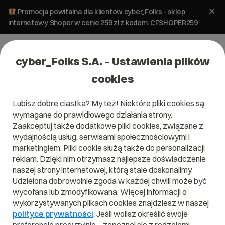
Promocja powitalna dla klientów cyber_Folks - sklep
internetowy Shoper w cenie 259 zł z kodem: CFSHOPER259
cyber_Folks S.A. – Ustawienia plików
cookies
Lubisz dobre ciastka? My też! Niektóre pliki cookies są
wymagane do prawidłowego działania strony.
Zaakceptuj także dodatkowe pliki cookies, związane z
Domena .accountant
wydajnością usług, serwisami społecznościowymi i
marketingiem. Pliki cookie służą także do personalizacji
Wszystkie rachunki w jednym miejscu!
reklam. Dzięki nim otrzymasz najlepsze doświadczenie
naszej strony internetowej, którą stale doskonalimy.
Udzielona dobrowolnie zgoda w każdej chwili może być
wycofana lub zmodyfikowana. Więcej informacji o
wykorzystywanych plikach cookies znajdziesz w naszej
.accountant
polityce prywatności
. Jeśli wolisz określić swoje