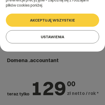
preferencje precyzyjnie – zapoznaj się z rodzajami
Szukaj
plików cookies poniżej.
AKCEPTUJĘ WSZYSTKIE
USTAWIENIA
Domena .accountant
129
00
zł netto / rok *
teraz tylko