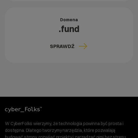
Domena
.fund
SPRAWDŹ
W CyberFolks wierzymy, że technologia powinna być prosta i
dostępna. Dlatego tworzymy narzędzia, które pozwalają
budować strony, rozwijać projekty i zarządzać nimi bez stresu.