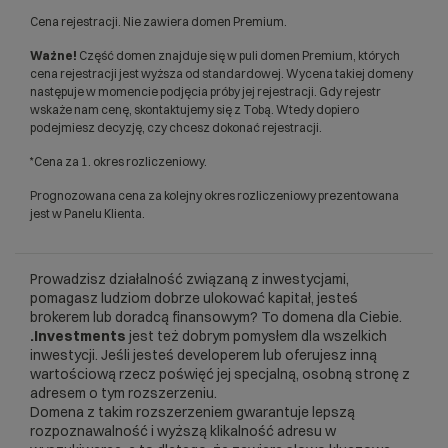
Cena rejestracji. Nie zawiera domen Premium.
Ważne!
Część domen znajduje się w puli domen Premium, których
cena rejestracji jest wyższa od standardowej. Wycena takiej domeny
następuje w momencie podjęcia próby jej rejestracji. Gdy rejestr
wskaże nam cenę, skontaktujemy się z Tobą. Wtedy dopiero
podejmiesz decyzję, czy chcesz dokonać rejestracji.
*Cena za 1. okres rozliczeniowy.
Prognozowana cena za kolejny okres rozliczeniowy prezentowana
jest w Panelu Klienta.
Prowadzisz działalność związaną z inwestycjami,
pomagasz ludziom dobrze ulokować kapitał, jesteś
brokerem lub doradcą finansowym? To domena dla Ciebie.
.Investments
jest też dobrym pomysłem dla wszelkich
inwestycji. Jeśli jesteś developerem lub oferujesz inną
wartościową rzecz poświęć jej specjalną, osobną stronę z
adresem o tym rozszerzeniu.
Domena z takim rozszerzeniem gwarantuje lepszą
rozpoznawalność i wyższą klikalność adresu w