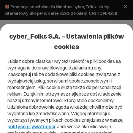
Promocja powitalna dla klientów cyber_Folks - sklep
internetowy Shoper w cenie 259 zł z kodem: CFSHOPER259
cyber_Folks S.A. – Ustawienia plików
cookies
Lubisz dobre ciastka? My też! Niektóre pliki cookies są
wymagane do prawidłowego działania strony.
Zaakceptuj także dodatkowe pliki cookies, związane z
Domena .investments
wydajnością usług, serwisami społecznościowymi i
marketingiem. Pliki cookie służą także do personalizacji
Dobra lokata
reklam. Dzięki nim otrzymasz najlepsze doświadczenie
naszej strony internetowej, którą stale doskonalimy.
Udzielona dobrowolnie zgoda w każdej chwili może być
wycofana lub zmodyfikowana. Więcej informacji o
wykorzystywanych plikach cookies znajdziesz w naszej
.investments
polityce prywatności
. Jeśli wolisz określić swoje