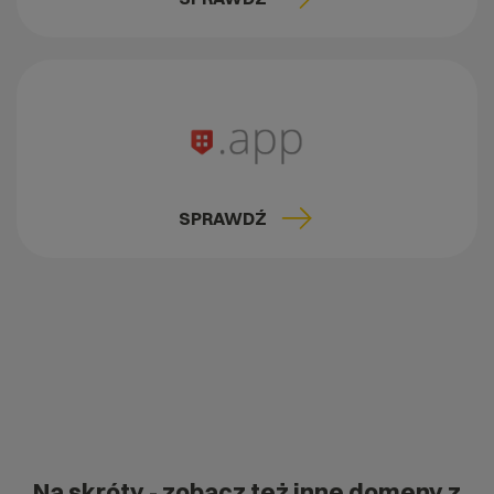
SPRAWDŹ
Na skróty
- zobacz też inne domeny z