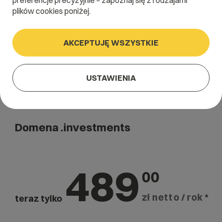
preferencje precyzyjnie – zapoznaj się z rodzajami
Szukaj
plików cookies poniżej.
AKCEPTUJĘ WSZYSTKIE
USTAWIENIA
Domena .investments
489
00
zł netto / rok *
teraz tylko