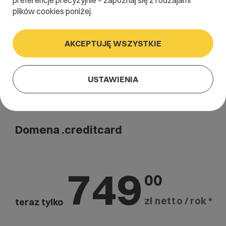
preferencje precyzyjnie – zapoznaj się z rodzajami
Szukaj
plików cookies poniżej.
AKCEPTUJĘ WSZYSTKIE
USTAWIENIA
Domena .creditcard
749
00
zł netto / rok *
teraz tylko