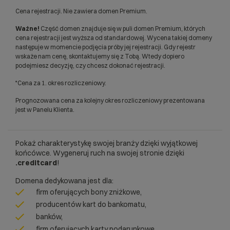
Cena rejestracji. Nie zawiera domen Premium.
Ważne!
Część domen znajduje się w puli domen Premium, których
cena rejestracji jest wyższa od standardowej. Wycena takiej domeny
następuje w momencie podjęcia próby jej rejestracji. Gdy rejestr
wskaże nam cenę, skontaktujemy się z Tobą. Wtedy dopiero
podejmiesz decyzję, czy chcesz dokonać rejestracji.
*Cena za 1. okres rozliczeniowy.
Prognozowana cena za kolejny okres rozliczeniowy prezentowana
jest w Panelu Klienta.
Pokaż charakterystykę swojej branży dzięki wyjątkowej
końcówce. Wygeneruj ruch na swojej stronie dzięki
.creditcard
!
Domena dedykowana jest dla:
firm oferujących bony zniżkowe,
producentów kart do bankomatu,
banków,
firm oferujących karty podarunkowe.