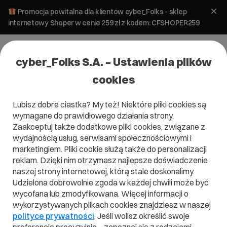
Promocja powitalna dla klientów cyber_Folks - sklep
internetowy Shoper w cenie 259 zł z kodem: CFSHOPER259
cyber_Folks S.A. – Ustawienia plików
cookies
Lubisz dobre ciastka? My też! Niektóre pliki cookies są
wymagane do prawidłowego działania strony.
Zaakceptuj także dodatkowe pliki cookies, związane z
Domena .creditcard
wydajnością usług, serwisami społecznościowymi i
marketingiem. Pliki cookie służą także do personalizacji
Pokaż wyjątkowość swojej strony z creditcard.
reklam. Dzięki nim otrzymasz najlepsze doświadczenie
naszej strony internetowej, którą stale doskonalimy.
Udzielona dobrowolnie zgoda w każdej chwili może być
wycofana lub zmodyfikowana. Więcej informacji o
wykorzystywanych plikach cookies znajdziesz w naszej
.creditcard
polityce prywatności
. Jeśli wolisz określić swoje