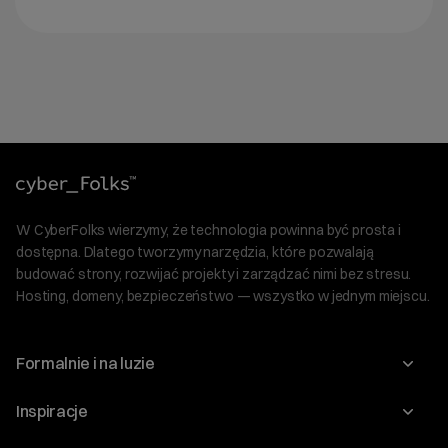
W CyberFolks wierzymy, że technologia powinna być prosta i
dostępna. Dlatego tworzymy narzędzia, które pozwalają
budować strony, rozwijać projekty i zarządzać nimi bez stresu.
Hosting, domeny, bezpieczeństwo — wszystko w jednym miejscu.
Formalnie i na luzie
O nas
Inspiracje
Relacje inwestorskie