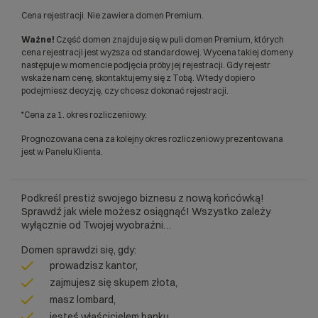
Cena rejestracji. Nie zawiera domen Premium.
Ważne!
Część domen znajduje się w puli domen Premium, których
cena rejestracji jest wyższa od standardowej. Wycena takiej domeny
następuje w momencie podjęcia próby jej rejestracji. Gdy rejestr
wskaże nam cenę, skontaktujemy się z Tobą. Wtedy dopiero
podejmiesz decyzję, czy chcesz dokonać rejestracji.
*Cena za 1. okres rozliczeniowy.
Prognozowana cena za kolejny okres rozliczeniowy prezentowana
jest w Panelu Klienta.
Podkreśl prestiż swojego biznesu z nową końcówką!
Sprawdź jak wiele możesz osiągnąć! Wszystko zależy
wyłącznie od Twojej wyobraźni…
Domen sprawdzi się, gdy:
prowadzisz kantor,
zajmujesz się skupem złota,
masz lombard,
jesteś właścicielem banku,