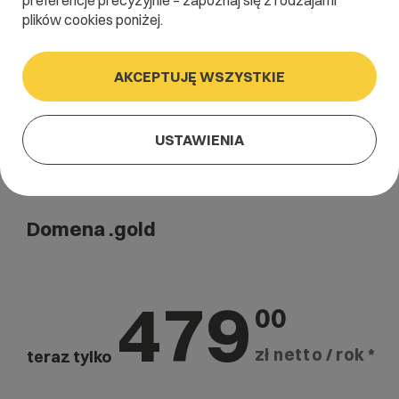
preferencje precyzyjnie – zapoznaj się z rodzajami
Szukaj
plików cookies poniżej.
AKCEPTUJĘ WSZYSTKIE
USTAWIENIA
Domena .gold
479
00
zł netto / rok *
teraz tylko