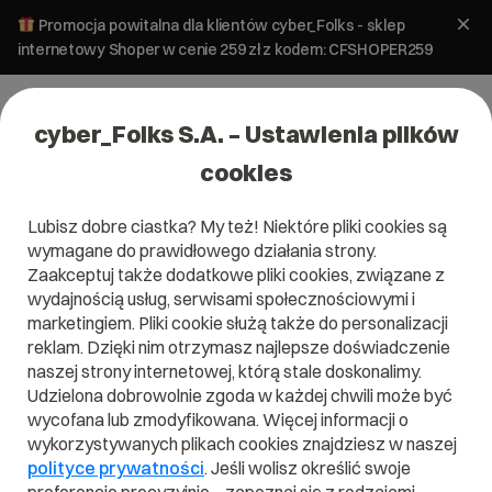
Promocja powitalna dla klientów cyber_Folks - sklep
internetowy Shoper w cenie 259 zł z kodem: CFSHOPER259
cyber_Folks S.A. – Ustawienia plików
cookies
Lubisz dobre ciastka? My też! Niektóre pliki cookies są
wymagane do prawidłowego działania strony.
Zaakceptuj także dodatkowe pliki cookies, związane z
Domena .gold
wydajnością usług, serwisami społecznościowymi i
marketingiem. Pliki cookie służą także do personalizacji
Domena na miarę złota!
reklam. Dzięki nim otrzymasz najlepsze doświadczenie
naszej strony internetowej, którą stale doskonalimy.
Udzielona dobrowolnie zgoda w każdej chwili może być
wycofana lub zmodyfikowana. Więcej informacji o
wykorzystywanych plikach cookies znajdziesz w naszej
.gold
polityce prywatności
. Jeśli wolisz określić swoje