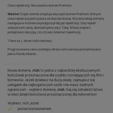
Cena rejestracji. Nie zawiera domen Premium.
Ważne!
Część domen znajduje się w puli domen Premium, których
cena rejestracji jest wyższa od standardowej. Wycena takiej domeny
następuje w momencie podjęcia próby jej rejestracji. Gdy rejestr
wskaże nam cenę, skontaktujemy się z Tobą. Wtedy dopiero
podejmiesz decyzję, czy chcesz dokonać rejestracji.
*Cena za 1. okres rozliczeniowy.
Prognozowana cena za kolejny okres rozliczeniowy prezentowana
jest w Panelu Klienta.
Nowa domena
.rich
to jedna z najbardziej ekskluzywnych
końcówek przeznaczona dla szybko rozwijających się firm i
biznesów. Jeżeli działasz na dużą skalę, zajmujesz się
usługami dla najbogatszych osób i nie masz żadnych
ograniczeń – wybierz domenę
.rich
. Daj się odnaleźć łatwo
w sieci dzięki końcówce przeznaczonej dla milionerów!
Wybierz .rich, jeżeli:
jesteś biznesmenem,