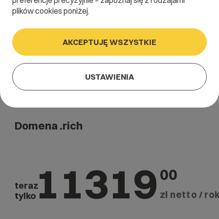
preferencje precyzyjnie – zapoznaj się z rodzajami
Szukaj
plików cookies poniżej.
AKCEPTUJĘ WSZYSTKIE
USTAWIENIA
Domena .rich
11319
00
teraz
zł netto / rok
tylko