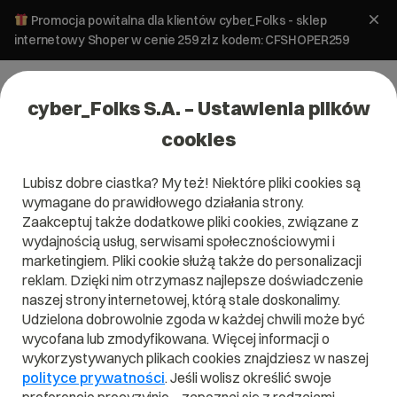
Promocja powitalna dla klientów cyber_Folks - sklep
internetowy Shoper w cenie 259 zł z kodem: CFSHOPER259
cyber_Folks S.A. – Ustawienia plików
cookies
Lubisz dobre ciastka? My też! Niektóre pliki cookies są
wymagane do prawidłowego działania strony.
Zaakceptuj także dodatkowe pliki cookies, związane z
Domena .rich
wydajnością usług, serwisami społecznościowymi i
marketingiem. Pliki cookie służą także do personalizacji
Dla najbogatszych!
reklam. Dzięki nim otrzymasz najlepsze doświadczenie
naszej strony internetowej, którą stale doskonalimy.
Udzielona dobrowolnie zgoda w każdej chwili może być
wycofana lub zmodyfikowana. Więcej informacji o
wykorzystywanych plikach cookies znajdziesz w naszej
.rich
polityce prywatności
. Jeśli wolisz określić swoje