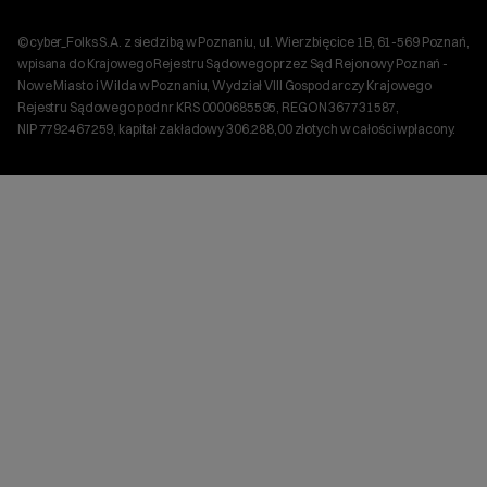
Sklepy internetowe
Plan połączenia cyber_Folks S.A. z Shoper S.A.
CDN
©cyber_Folks S.A. z siedzibą w Poznaniu, ul. Wierzbięcice 1B, 61-569 Poznań,
Ustawienia cookies
wpisana do Krajowego Rejestru Sądowego przez Sąd Rejonowy Poznań -
Nowe Miasto i Wilda w Poznaniu, Wydział VIII Gospodarczy Krajowego
Rejestru Sądowego pod nr KRS 0000685595, REGON 367731587,
NIP 7792467259, kapitał zakładowy 306.288,00 złotych w całości wpłacony.