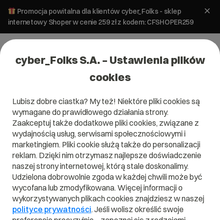
Promocja powitalna dla klientów cyber_Folks - sklep
internetowy Shoper w cenie 259 zł z kodem: CFSHOPER259
cyber_Folks S.A. – Ustawienia plików
cookies
Lubisz dobre ciastka? My też! Niektóre pliki cookies są
wymagane do prawidłowego działania strony.
Zaakceptuj także dodatkowe pliki cookies, związane z
Domena .loan
wydajnością usług, serwisami społecznościowymi i
marketingiem. Pliki cookie służą także do personalizacji
Pożyczaj i zarabiaj!
reklam. Dzięki nim otrzymasz najlepsze doświadczenie
naszej strony internetowej, którą stale doskonalimy.
Udzielona dobrowolnie zgoda w każdej chwili może być
wycofana lub zmodyfikowana. Więcej informacji o
wykorzystywanych plikach cookies znajdziesz w naszej
.loan
polityce prywatności
. Jeśli wolisz określić swoje