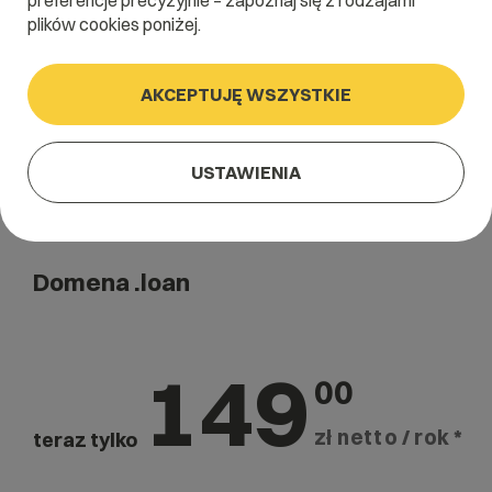
preferencje precyzyjnie – zapoznaj się z rodzajami
Szukaj
plików cookies poniżej.
AKCEPTUJĘ WSZYSTKIE
USTAWIENIA
Domena .loan
149
00
zł netto / rok *
teraz tylko