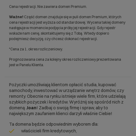
Cena rejestracji. Nie zawiera domen Premium.
Ważne!
Część domen znajduje się w puli domen Premium, których
cena rejestracji jest wyższa od standardowej. Wycena takiej domeny
następuje w momencie podjęcia próby jej rejestracji. Gdy rejestr
wskaże nam cenę, skontaktujemy się z Tobą. Wtedy dopiero
podejmiesz decyzję, czy chcesz dokonać rejestracji.
*Cena za 1. okres rozliczeniowy.
Prognozowana cena za kolejny okres rozliczeniowy prezentowana
jest w Panelu Klienta.
Pożyczki umożliwiają klientom opłacić studia, kupować
samochody, inwestować w urządzanie wnętrz domów, czy
remonty. Obecnie na rynku istnieje wiele firm, które udzielają
szybkich pożyczek i kredytów. Wyróżnij się spośród nich z
domeną
.loan
! Zadbaj o swoją firmę i spraw, aby to
największym zaufaniem klienci darzyli właśnie Ciebie!
Ta domena będzie odpowiednim wyborem dla:
właścicieli firm kredytowych,