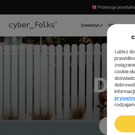
Promocja powitalna
Domeny
SSL
Hos
c
Lubisz do
prawidłow
związane 
cookie sł
Dom
doświadcz
dobrowoln
informacj
prywatn
rodzajami