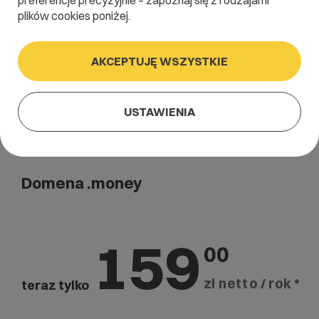
preferencje precyzyjnie – zapoznaj się z rodzajami
Szukaj
plików cookies poniżej.
AKCEPTUJĘ WSZYSTKIE
USTAWIENIA
Domena .money
159
00
zł netto / rok *
teraz tylko