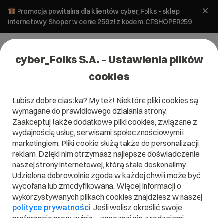
Promocja powitalna dla klientów cyber_Folks - sklep
internetowy Shoper w cenie 259 zł z kodem: CFSHOPER259
cyber_Folks S.A. – Ustawienia plików
cookies
Lubisz dobre ciastka? My też! Niektóre pliki cookies są
wymagane do prawidłowego działania strony.
Zaakceptuj także dodatkowe pliki cookies, związane z
Domena .money
wydajnością usług, serwisami społecznościowymi i
marketingiem. Pliki cookie służą także do personalizacji
Kiedy liczą się pieniądze.
reklam. Dzięki nim otrzymasz najlepsze doświadczenie
naszej strony internetowej, którą stale doskonalimy.
Udzielona dobrowolnie zgoda w każdej chwili może być
wycofana lub zmodyfikowana. Więcej informacji o
wykorzystywanych plikach cookies znajdziesz w naszej
.money
polityce prywatności
. Jeśli wolisz określić swoje