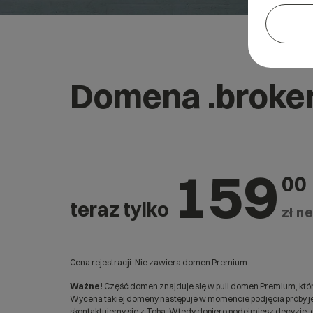
Domena .broke
159
00
teraz tylko
zł ne
Cena rejestracji. Nie zawiera domen Premium.
Ważne!
Część domen znajduje się w puli domen Premium, któr
Wycena takiej domeny następuje w momencie podjęcia próby jej
skontaktujemy się z Tobą. Wtedy dopiero podejmiesz decyzję, c