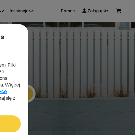
Inspiracje
Pomoc
Zaloguj się
es
er
m. Pliki
ze
lona
a. Więcej
yce
Szukaj
aj się z