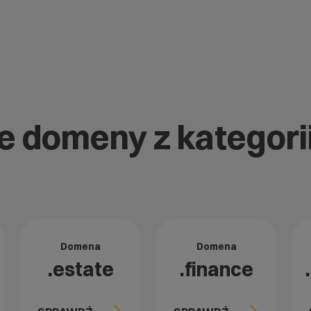
ne domeny z kategori
Domena
Domena
.estate
.finance