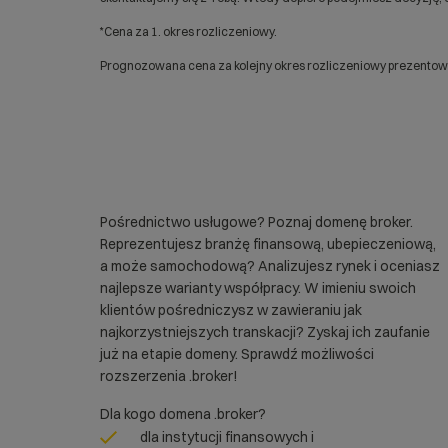
*Cena za 1. okres rozliczeniowy.
Prognozowana cena za kolejny okres rozliczeniowy prezentowan
Pośrednictwo usługowe? Poznaj domenę broker.
Reprezentujesz branżę finansową, ubepieczeniową,
a może samochodową? Analizujesz rynek i oceniasz
najlepsze warianty współpracy. W imieniu swoich
klientów pośredniczysz w zawieraniu jak
najkorzystniejszych transkacji? Zyskaj ich zaufanie
już na etapie domeny. Sprawdź możliwości
rozszerzenia .broker!
Dla kogo domena .broker?
dla instytucji finansowych i