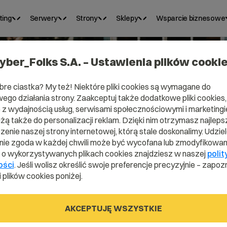
ting
Serwery
Strony
Sklepy
Wsparcie biznesowe
yber_Folks S.A. – Ustawienia plików cooki
bre ciastka? My też! Niektóre pliki cookies są wymagane do
ego działania strony. Zaakceptuj także dodatkowe pliki cookies,
omena .brok
z wydajnością usług, serwisami społecznościowymi i marketingie
użą także do personalizacji reklam. Dzięki nim otrzymasz najleps
enie naszej strony internetowej, którą stale doskonalimy. Udzie
ie zgoda w każdej chwili może być wycofana lub zmodyfikowan
i o wykorzystywanych plikach cookies znajdziesz w naszej
polit
.broker
ości
. Jeśli wolisz określić swoje preferencje precyzyjnie – zapozn
 plików cookies poniżej.
AKCEPTUJĘ WSZYSTKIE