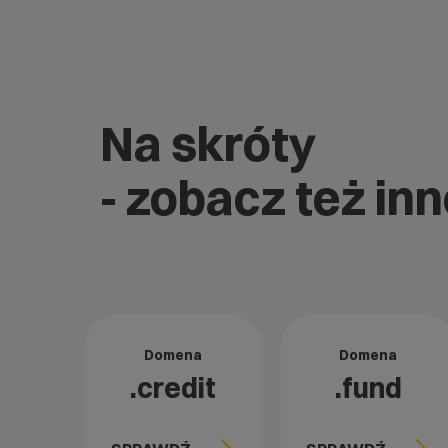
Na skróty
- zobacz też in
Domena
Domena
.credit
.fund