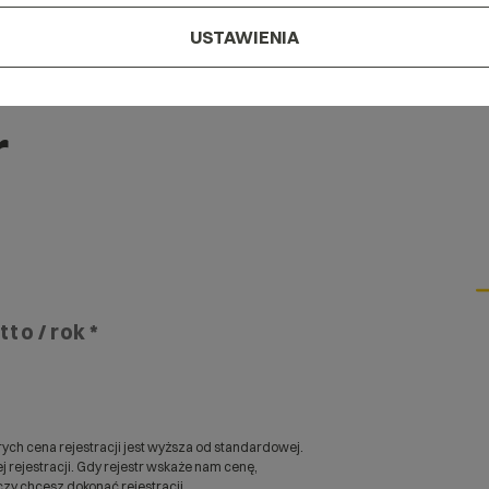
USTAWIENIA
r
tto / rok *
ych cena rejestracji jest wyższa od standardowej.
 rejestracji. Gdy rejestr wskaże nam cenę,
zy chcesz dokonać rejestracji.