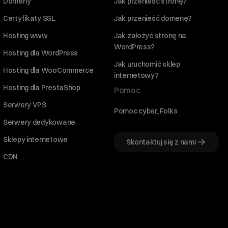
Domeny
Jak przenieść stronę?
Certyfikaty SSL
Jak przenieść domenę?
Hosting www
Jak założyć stronę na
WordPress?
Hosting dla WordPress
Jak uruchomić sklep
Hosting dla WooCommerce
internetowy?
Hosting dla PrestaShop
Pomoc
Serwery VPS
Pomoc cyber_Folks
Serwery dedykowane
Sklepy internetowe
Skontaktuj się z nami
CDN