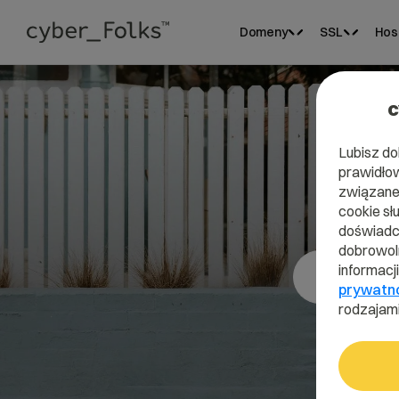
Domeny
SSL
Hos
c
Lubisz do
prawidłow
D
związane 
cookie sł
doświadcz
dobrowoln
informacj
prywatn
rodzajami