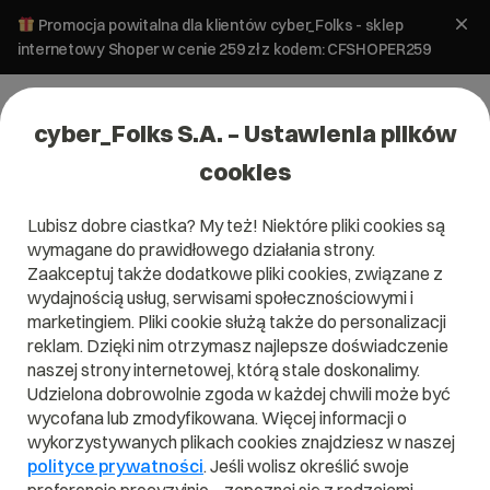
Promocja powitalna dla klientów cyber_Folks - sklep
internetowy Shoper w cenie 259 zł z kodem: CFSHOPER259
cyber_Folks S.A. – Ustawienia plików
cookies
Lubisz dobre ciastka? My też! Niektóre pliki cookies są
wymagane do prawidłowego działania strony.
Zaakceptuj także dodatkowe pliki cookies, związane z
Domena .press
wydajnością usług, serwisami społecznościowymi i
marketingiem. Pliki cookie służą także do personalizacji
Dobre wiadomości w odpowiedniej oprawie
reklam. Dzięki nim otrzymasz najlepsze doświadczenie
naszej strony internetowej, którą stale doskonalimy.
Udzielona dobrowolnie zgoda w każdej chwili może być
wycofana lub zmodyfikowana. Więcej informacji o
wykorzystywanych plikach cookies znajdziesz w naszej
.press
polityce prywatności
. Jeśli wolisz określić swoje