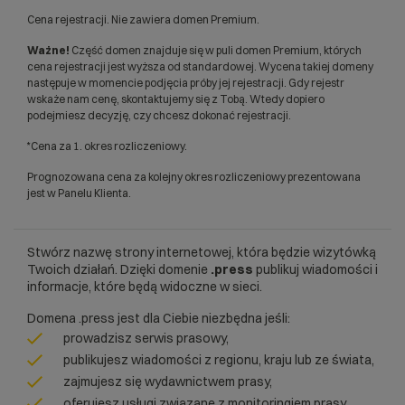
Cena rejestracji. Nie zawiera domen Premium.
Ważne!
Część domen znajduje się w puli domen Premium, których
cena rejestracji jest wyższa od standardowej. Wycena takiej domeny
następuje w momencie podjęcia próby jej rejestracji. Gdy rejestr
wskaże nam cenę, skontaktujemy się z Tobą. Wtedy dopiero
podejmiesz decyzję, czy chcesz dokonać rejestracji.
*Cena za 1. okres rozliczeniowy.
Prognozowana cena za kolejny okres rozliczeniowy prezentowana
jest w Panelu Klienta.
Stwórz nazwę strony internetowej, która będzie wizytówką
Twoich działań. Dzięki domenie
.press
publikuj wiadomości i
informacje, które będą widoczne w sieci.
Domena .press jest dla Ciebie niezbędna jeśli:
prowadzisz serwis prasowy,
publikujesz wiadomości z regionu, kraju lub ze świata,
zajmujesz się wydawnictwem prasy,
oferujesz usługi związane z monitoringiem prasy.