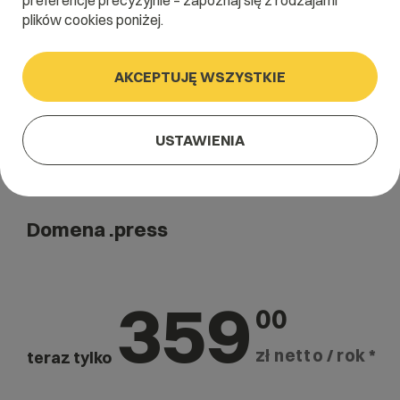
preferencje precyzyjnie – zapoznaj się z rodzajami
Szukaj
plików cookies poniżej.
AKCEPTUJĘ WSZYSTKIE
USTAWIENIA
Domena .press
359
00
zł netto / rok *
teraz tylko