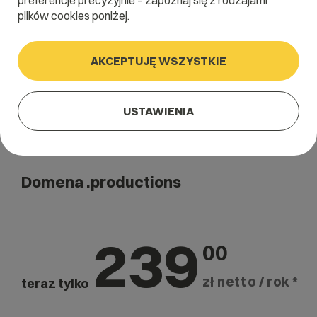
preferencje precyzyjnie – zapoznaj się z rodzajami
Szukaj
plików cookies poniżej.
AKCEPTUJĘ WSZYSTKIE
USTAWIENIA
Domena .productions
239
00
zł netto / rok *
teraz tylko