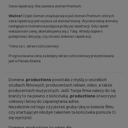
Cena rejestracji. Nie zawiera domen Premium.
Ważne!
Część domen znajduje się w puli domen Premium, których
cena rejestracji jest wyższa od standardowej. Wycena takiej domeny
następuje w momencie podjęcia próby jej rejestracji. Gdy rejestr
wskaże nam cenę, skontaktujemy się z Tobą. Wtedy dopiero
podejmiesz decyzję, czy chcesz dokonać rejestracji.
*Cena za 1. okres rozliczeniowy.
Prognozowana cena za kolejny okres rozliczeniowy prezentowana
jest w Panelu Klienta.
Domena
.productions
powstała z myślą o wszelkich
studiach filmowych, producentach reklam, video, a także
producentach muzycznych. Jeśli Twoja firma należy do tej
branży to na pewno z końcówką
.productions
stworzysz
ciekawy i łatwy do zapamiętania adres.
Niezależnie od tego czy jesteś grubą rybą w świecie filmu
czy startującym młodym talentem ta końcówka pomoże Ci
się wyróżnić.
Domena .productions to adres dla: