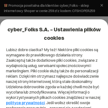
Promocja powitalna dla klientów cyber_Folks - sklep
internetowy Shoper w cenie 259 zł z kodem: CFSHOPER259
cyber_Folks S.A. – Ustawienia plików
cookies
Lubisz dobre ciastka? My też! Niektóre pliki cookies są
wymagane do prawidłowego działania strony.
Zaakceptuj także dodatkowe pliki cookies, związane z
Domena .productions
wydajnością usług, serwisami społecznościowymi i
marketingiem. Pliki cookie służą także do personalizacji
Najlepsze produkcje
reklam. Dzięki nim otrzymasz najlepsze doświadczenie
naszej strony internetowej, którą stale doskonalimy.
Udzielona dobrowolnie zgoda w każdej chwili może być
wycofana lub zmodyfikowana. Więcej informacji o
wykorzystywanych plikach cookies znajdziesz w naszej
.productions
polityce prywatności
. Jeśli wolisz określić swoje