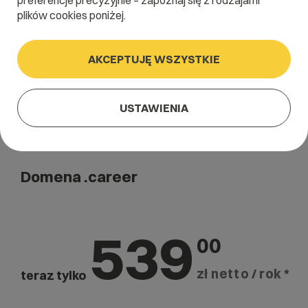
preferencje precyzyjnie – zapoznaj się z rodzajami
Szukaj
plików cookies poniżej.
AKCEPTUJĘ WSZYSTKIE
USTAWIENIA
Domena .career
539
00
zł netto / rok *
teraz tylko