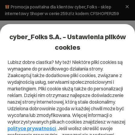
Promocja powitalna dla klientów cyber_Folks - sklep
internetowy Shoper w cenie 259 zł z kodem: CFSHOPER259
cyber_Folks S.A. – Ustawienia plików
cookies
Lubisz dobre ciastka? My też! Niektóre pliki cookies są
wymagane do prawidłowego działania strony.
Zaakceptuj także dodatkowe pliki cookies, związane z
Domena .career
wydajnością usług, serwisami społecznościowymi i
marketingiem. Pliki cookie służą także do personalizacji
Pnij się w górę z .career!
reklam. Dzięki nim otrzymasz najlepsze doświadczenie
naszej strony internetowej, którą stale doskonalimy.
Udzielona dobrowolnie zgoda w każdej chwili może być
wycofana lub zmodyfikowana. Więcej informacji o
wykorzystywanych plikach cookies znajdziesz w naszej
.career
polityce prywatności
. Jeśli wolisz określić swoje