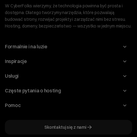
W CyberFolks wierzymy, że technologia powinna być prosta i
dostępna. Dlatego tworzymy narzędzia, które pozwalają
budować strony, rozwijać projekty i zarządzać nimi bez stresu.
Hosting, domeny, bezpieczeństwo — wszystko w jednym miejscu.
Formalnie i na luzie
O nas
Inspiracje
Relacje inwestorskie
Blog
Usługi
Program Korzyści dla Inwestorów
Słownik IT
Domeny
Regulaminy i specyfikacje
Częste pytania o hosting
WordPress
Certyfikaty SSL
Raporty i dokumenty
Jak przenieść stronę?
Audyt stron
Pomoc
Hosting www
Cennik domen
Jak przenieść domenę?
Generator polityki prywatności
Pomoc cyber_Folks
Hosting dla WordPress
Cennik hostingu, vps, ssl
Jak założyć stronę na WordPress?
Program partnerski
Skontaktuj się z nami
Hosting dla WooCommerce
Plany wsparcia – Serwery dedykowane
Jak uruchomić sklep internetowy?
Mówią o nas