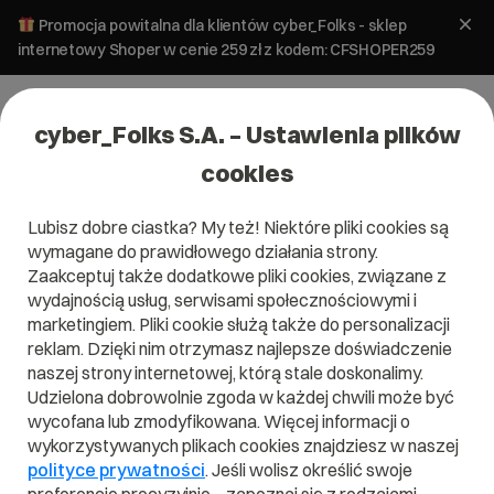
Promocja powitalna dla klientów cyber_Folks - sklep
internetowy Shoper w cenie 259 zł z kodem: CFSHOPER259
cyber_Folks S.A. – Ustawienia plików
cookies
Lubisz dobre ciastka? My też! Niektóre pliki cookies są
wymagane do prawidłowego działania strony.
Zaakceptuj także dodatkowe pliki cookies, związane z
Domena .business
wydajnością usług, serwisami społecznościowymi i
marketingiem. Pliki cookie służą także do personalizacji
Dobra domena to Twój biznes
reklam. Dzięki nim otrzymasz najlepsze doświadczenie
naszej strony internetowej, którą stale doskonalimy.
Udzielona dobrowolnie zgoda w każdej chwili może być
wycofana lub zmodyfikowana. Więcej informacji o
wykorzystywanych plikach cookies znajdziesz w naszej
.business
polityce prywatności
. Jeśli wolisz określić swoje