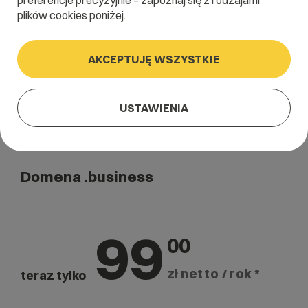
preferencje precyzyjnie – zapoznaj się z rodzajami
Szukaj
plików cookies poniżej.
AKCEPTUJĘ WSZYSTKIE
USTAWIENIA
Domena .business
99
00
zł netto / rok *
teraz tylko