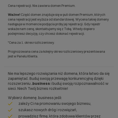
Cena rejestracji. Nie zawiera domen Premium.
Ważne!
Część domen znajduje się w puli domen Premium, których
cena rejestracji jest wyższa od standardowej. Wycena takiej domeny
następuje w momencie podjęcia próby jej rejestracji. Gdy rejestr
wskaże nam cenę, skontaktujemy się z Tobą. Wtedy dopiero
podejmiesz decyzję, czy chcesz dokonać rejestracji.
*Cena za 1. okres rozliczeniowy.
Prognozowana cena za kolejny okres rozliczeniowy prezentowana
jest w Panelu Klienta.
Nie ma lepszego rozwiązania niż domena, która łatwo da się
zapamiętać. Buduj swoją przewagę konkurencyjną dzięki
rozszerzeniu
.business
i buduj swoją rozpoznawalność w
sieci. Niech Twój biznes rozkwitnie!
Wybierz domenę .business jeśli:
zależy Ci na promowaniu swojego biznesu,
szukasz nowych dróg i rozwiązań,
prowadzisz firmę, która zdobywa klientów przez