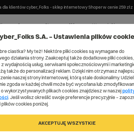
 dla klientów cyber_Folks - sklep internetowy Shoper w cenie 259 z
ting
Serwery
Strony
Sklepy
Wsparcie biznesowe
yber_Folks S.A. – Ustawienia plików cooki
bre ciastka? My też! Niektóre pliki cookies są wymagane do
ego działania strony. Zaakceptuj także dodatkowe pliki cookies,
z wydajnością usług, serwisami społecznościowymi i marketingie
użą także do personalizacji reklam. Dzięki nim otrzymasz najleps
Domena .sale
enie naszej strony internetowej, którą stale doskonalimy. Udzie
ie zgoda w każdej chwili może być wycofana lub zmodyfikowan
i o wykorzystywanych plikach cookies znajdziesz w naszej
polit
ości
. Jeśli wolisz określić swoje preferencje precyzyjnie – zapozn
Dobra na sprzedaż
 plików cookies poniżej.
AKCEPTUJĘ WSZYSTKIE
.sale