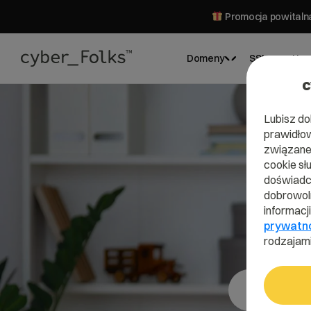
Promocja powitalna
Domeny
SSL
Hos
c
Lubisz do
prawidłow
związane 
cookie sł
doświadcz
dobrowoln
informacj
prywatn
rodzajami