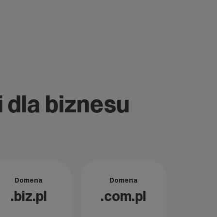
i dla biznesu
Domena
Domena
.biz.pl
.com.pl