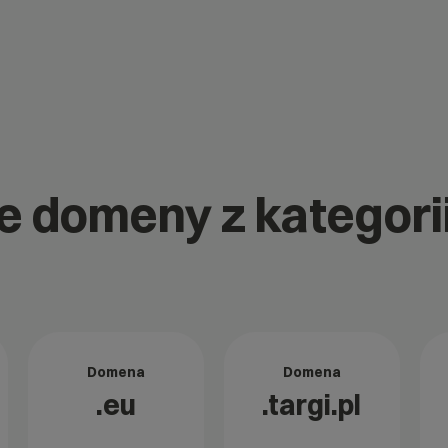
ne domeny z kategori
Domena
Domena
.eu
.targi.pl