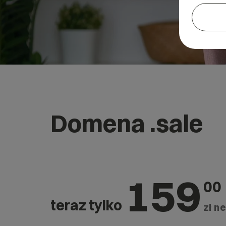
Domena .sale
159
00
teraz tylko
zł ne