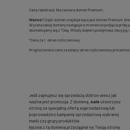
Cena rejestracji. Nie zawiera domen Premium.
Ważne!
Część domen znajduje się w puli domen Premium, któr
Wycena takiej domeny następuje w momencie podjęcia próby jej
skontaktujemy się z Tobą. Wtedy dopiero podejmiesz decyzję, c
*Cena za 1. okres rozliczeniowy.
Prognozowana cena za kolejny okres rozliczeniowy prezentowan
Jeśli zajmujesz się sprzedażą dobrze wiesz jak
ważna jest promocja. Z domeną
.sale
utworzysz
stronę ze specjalną ofertą wyprzedażową lub
poprowadzisz kampanię sprzedażową wybranej
marki czy grupy produktów.
Nazwa z tą domeną przyciągnie na Twoją stronę