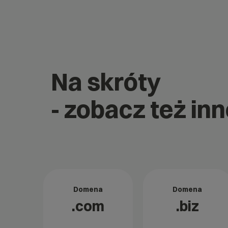
Na skróty
- zobacz też in
Domena
Domena
.com
.biz