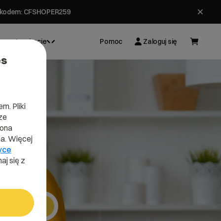
ł z kodem: CFSHOPER259
Inspiracje
Pomoc
Zaloguj się
es
m. Pliki
ze
lona
a. Więcej
yce
aj się z
Szukaj