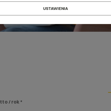
USTAWIENIA
tto / rok *