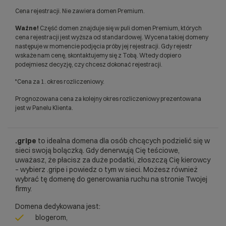
Cena rejestracji. Nie zawiera domen Premium.
Ważne!
Część domen znajduje się w puli domen Premium, których
cena rejestracji jest wyższa od standardowej. Wycena takiej domeny
następuje w momencie podjęcia próby jej rejestracji. Gdy rejestr
wskaże nam cenę, skontaktujemy się z Tobą. Wtedy dopiero
podejmiesz decyzję, czy chcesz dokonać rejestracji.
*Cena za 1. okres rozliczeniowy.
Prognozowana cena za kolejny okres rozliczeniowy prezentowana
jest w Panelu Klienta.
.gripe
to idealna domena dla osób chcących podzielić się w
sieci swoją bolączką. Gdy denerwują Cię teściowe,
uważasz, że płacisz za duże podatki, złoszczą Cię kierowcy
– wybierz .gripe i powiedz o tym w sieci. Możesz również
wybrać tę domenę do generowania ruchu na stronie Twojej
firmy.
Domena dedykowana jest:
blogerom,