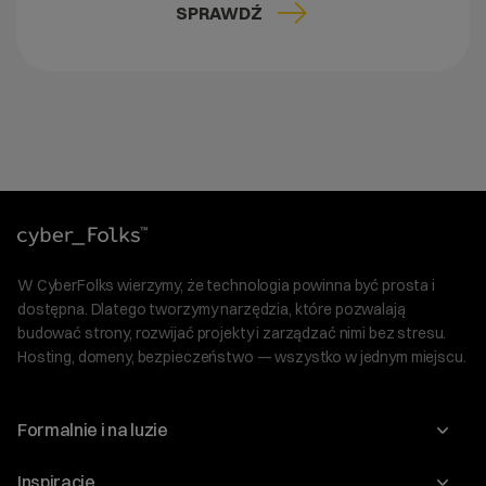
SPRAWDŹ
W CyberFolks wierzymy, że technologia powinna być prosta i
dostępna. Dlatego tworzymy narzędzia, które pozwalają
budować strony, rozwijać projekty i zarządzać nimi bez stresu.
Hosting, domeny, bezpieczeństwo — wszystko w jednym miejscu.
Formalnie i na luzie
O nas
Inspiracje