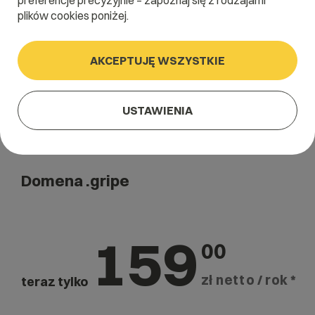
preferencje precyzyjnie – zapoznaj się z rodzajami
Szukaj
plików cookies poniżej.
AKCEPTUJĘ WSZYSTKIE
USTAWIENIA
Domena .gripe
159
00
zł netto / rok *
teraz tylko