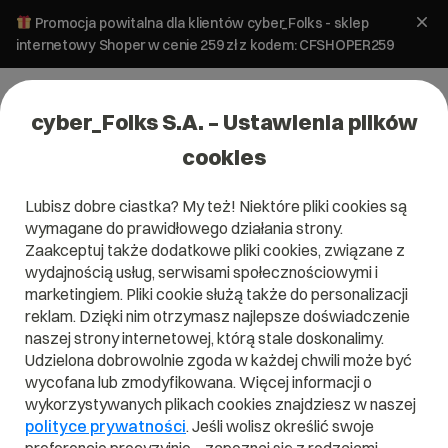
Promocja powitalna dla klientów cyber_Folks - sklep
internetowy Shoper w cenie 259 zł z kodem: CFSHOPER259
cyber_Folks S.A. – Ustawienia plików
cookies
Lubisz dobre ciastka? My też! Niektóre pliki cookies są
wymagane do prawidłowego działania strony.
Zaakceptuj także dodatkowe pliki cookies, związane z
Domena .gripe
wydajnością usług, serwisami społecznościowymi i
marketingiem. Pliki cookie służą także do personalizacji
Pokaż swoje niezadowolenie w sieci!
reklam. Dzięki nim otrzymasz najlepsze doświadczenie
naszej strony internetowej, którą stale doskonalimy.
Udzielona dobrowolnie zgoda w każdej chwili może być
wycofana lub zmodyfikowana. Więcej informacji o
wykorzystywanych plikach cookies znajdziesz w naszej
.gripe
polityce prywatności
. Jeśli wolisz określić swoje