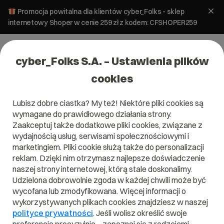
Promocja powitalna dla klientów cyber_Folks - sklep
internetowy Shoper w cenie 259 zł z kodem: CFSHOPER259
cyber_Folks S.A. – Ustawienia plików
cookies
Lubisz dobre ciastka? My też! Niektóre pliki cookies są
wymagane do prawidłowego działania strony.
Zaakceptuj także dodatkowe pliki cookies, związane z
Domena .gift
wydajnością usług, serwisami społecznościowymi i
marketingiem. Pliki cookie służą także do personalizacji
Pokaż prezenty odwiedzającym!
reklam. Dzięki nim otrzymasz najlepsze doświadczenie
naszej strony internetowej, którą stale doskonalimy.
Udzielona dobrowolnie zgoda w każdej chwili może być
wycofana lub zmodyfikowana. Więcej informacji o
wykorzystywanych plikach cookies znajdziesz w naszej
.gift
polityce prywatności
. Jeśli wolisz określić swoje