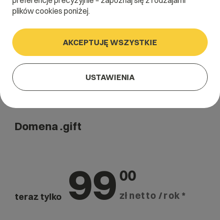
preferencje precyzyjnie – zapoznaj się z rodzajami
Szukaj
plików cookies poniżej.
AKCEPTUJĘ WSZYSTKIE
USTAWIENIA
Domena .gift
99
00
zł netto / rok *
teraz tylko