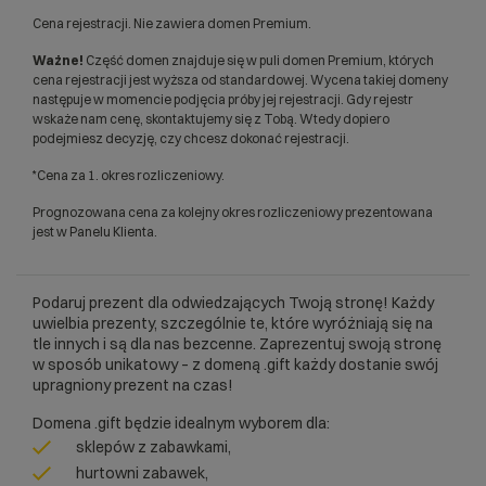
Cena rejestracji. Nie zawiera domen Premium.
Ważne!
Część domen znajduje się w puli domen Premium, których
cena rejestracji jest wyższa od standardowej. Wycena takiej domeny
następuje w momencie podjęcia próby jej rejestracji. Gdy rejestr
wskaże nam cenę, skontaktujemy się z Tobą. Wtedy dopiero
podejmiesz decyzję, czy chcesz dokonać rejestracji.
*Cena za 1. okres rozliczeniowy.
Prognozowana cena za kolejny okres rozliczeniowy prezentowana
jest w Panelu Klienta.
Podaruj prezent dla odwiedzających Twoją stronę! Każdy
uwielbia prezenty, szczególnie te, które wyróżniają się na
tle innych i są dla nas bezcenne. Zaprezentuj swoją stronę
w sposób unikatowy – z domeną .gift każdy dostanie swój
upragniony prezent na czas!
Domena .gift będzie idealnym wyborem dla:
sklepów z zabawkami,
hurtowni zabawek,