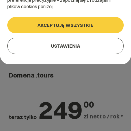
preferencje precyzyjnie – zapoznaj się z rodzajami
Szukaj
plików cookies poniżej.
AKCEPTUJĘ WSZYSTKIE
USTAWIENIA
Domena .tours
249
00
zł netto / rok *
teraz tylko