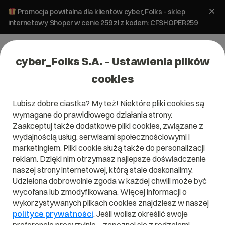
Promocja powitalna dla klientów cyber_Folks - sklep
internetowy Shoper w cenie 259 zł z kodem: CFSHOPER259
cyber_Folks S.A. – Ustawienia plików
cookies
Lubisz dobre ciastka? My też! Niektóre pliki cookies są
wymagane do prawidłowego działania strony.
Zaakceptuj także dodatkowe pliki cookies, związane z
Domena .tours
wydajnością usług, serwisami społecznościowymi i
marketingiem. Pliki cookie służą także do personalizacji
Rozpocznij podróż do lepszego miejsca w sieci
reklam. Dzięki nim otrzymasz najlepsze doświadczenie
naszej strony internetowej, którą stale doskonalimy.
Udzielona dobrowolnie zgoda w każdej chwili może być
wycofana lub zmodyfikowana. Więcej informacji o
wykorzystywanych plikach cookies znajdziesz w naszej
.tours
polityce prywatności
. Jeśli wolisz określić swoje