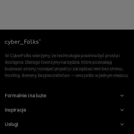
W CyberFolks wierzymy, że technologia powinna być prosta i
dostępna. Dlatego tworzymy narzędzia, które pozwalają
budować strony, rozwijać projekty i zarządzać nimi bez stresu.
Hosting, domeny, bezpieczeństwo — wszystko w jednym miejscu.
Formalnie i na luzie
O nas
Inspiracje
Relacje inwestorskie
Blog
Usługi
Program Korzyści dla Inwestorów
Słownik IT