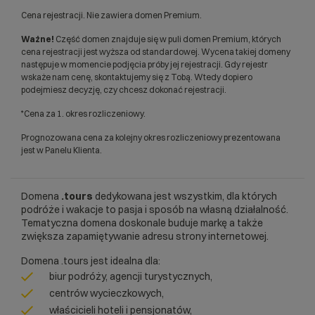
Cena rejestracji. Nie zawiera domen Premium.
Ważne!
Część domen znajduje się w puli domen Premium, których
cena rejestracji jest wyższa od standardowej. Wycena takiej domeny
następuje w momencie podjęcia próby jej rejestracji. Gdy rejestr
wskaże nam cenę, skontaktujemy się z Tobą. Wtedy dopiero
podejmiesz decyzję, czy chcesz dokonać rejestracji.
*Cena za 1. okres rozliczeniowy.
Prognozowana cena za kolejny okres rozliczeniowy prezentowana
jest w Panelu Klienta.
Domena
.tours
dedykowana jest wszystkim, dla których
podróże i wakacje to pasja i sposób na własną działalność.
Tematyczna domena doskonale buduje markę a także
zwiększa zapamiętywanie adresu strony internetowej.
Domena .tours jest idealna dla:
biur podróży, agencji turystycznych,
centrów wycieczkowych,
właścicieli hoteli i pensjonatów,