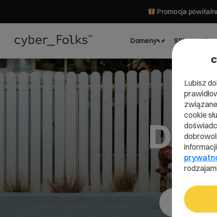
Promocja powitalna
Domeny
SSL
Hos
c
Lubisz do
prawidłow
związane 
cookie sł
Dom
doświadcz
dobrowoln
informacj
prywatn
rodzajami