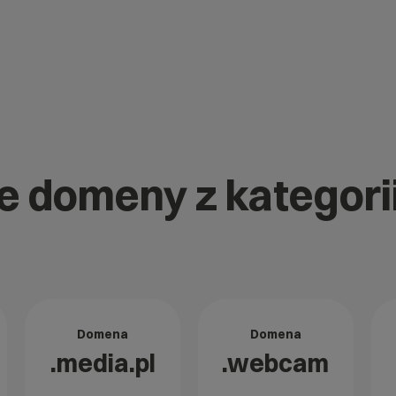
ne domeny z kategor
Domena
Domena
.media.pl
.webcam