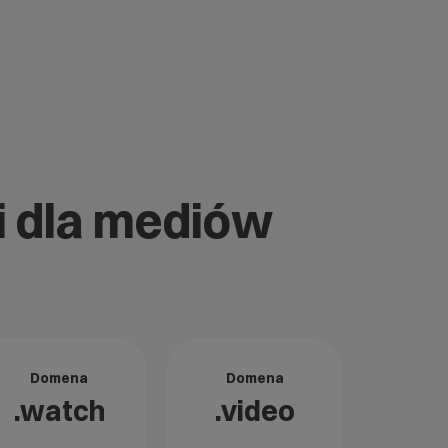
ii dla mediów
Domena
Domena
.watch
.video