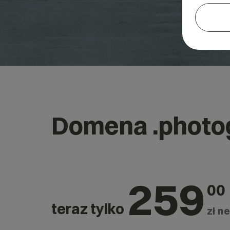
Domena .photo
259
00
teraz tylko
zł ne