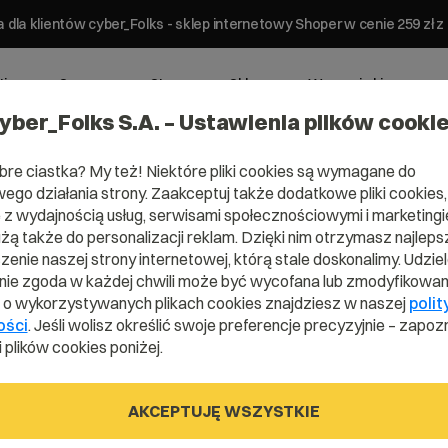
 dla klientów cyber_Folks - sklep internetowy Shoper w cenie 259 z
ting
Serwery
Strony
Sklepy
Wsparcie biznesowe
yber_Folks S.A. – Ustawienia plików cooki
bre ciastka? My też! Niektóre pliki cookies są wymagane do
ego działania strony. Zaakceptuj także dodatkowe pliki cookies,
z wydajnością usług, serwisami społecznościowymi i marketingie
użą także do personalizacji reklam. Dzięki nim otrzymasz najleps
ena .photogr
enie naszej strony internetowej, którą stale doskonalimy. Udzie
ie zgoda w każdej chwili może być wycofana lub zmodyfikowan
i o wykorzystywanych plikach cookies znajdziesz w naszej
polit
ości
. Jeśli wolisz określić swoje preferencje precyzyjnie – zapozn
Uchwyć chwilę z wyjątkową domeną!
 plików cookies poniżej.
AKCEPTUJĘ WSZYSTKIE
.photography