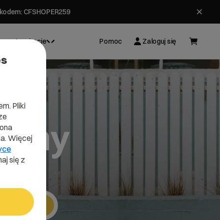
ł z kodem: CFSHOPER259
Inspiracje
Pomoc
Zaloguj się
es
m. Pliki
ze
aphy
lona
a. Więcej
yce
aj się z
Szukaj