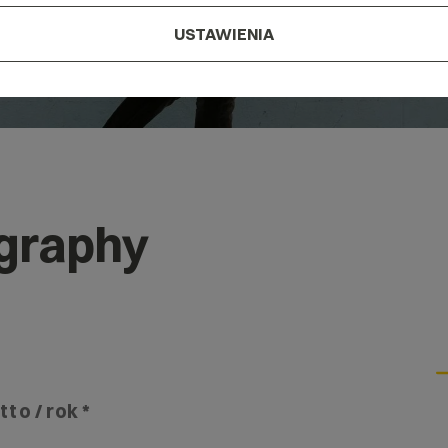
USTAWIENIA
graphy
tto / rok *