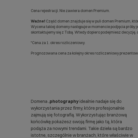
Cena rejestracji. Nie zawiera domen Premium.
Ważne!
Część domen znajduje się w puli domen Premium, któr
Wycena takiej domeny następuje w momencie podjęcia próby jej
skontaktujemy się z Tobą. Wtedy dopiero podejmiesz decyzję, c
*Cena za 1. okres rozliczeniowy.
Prognozowana cena za kolejny okres rozliczeniowy prezentowan
Domena
.photography
idealnie nadaje się do
wykorzystania przez firmy, które profesjonalnie
zajmują się fotografią. Wykorzystując branżową
końcówkę pokażesz swoją firmę jako tą, która
podąża za nowymi trendami. Takie dzieła są bardzo
istotne, szczególnie w branżach, które właściwie w