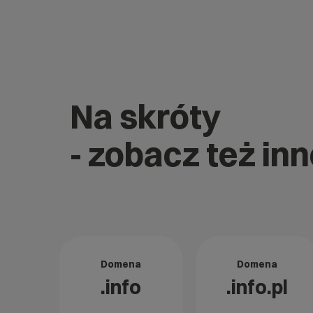
Na skróty
- zobacz też in
Domena
Domena
.info
.info.pl