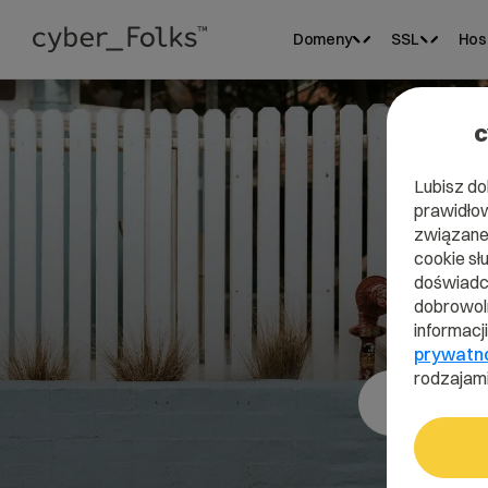
Domeny
SSL
Hos
c
Lubisz do
prawidłow
związane 
cookie sł
doświadcz
dobrowoln
informacj
prywatn
rodzajami