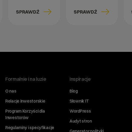
SPRAWDŹ
SPRAWDŹ
Formalnie i na luzie
Inspiracje
O nas
Blog
Relacje inwestorskie
Słownik IT
Program Korzyści dla
WordPress
Inwestorów
Audyt stron
Regulaminy i specyfikacje
Generator polityki