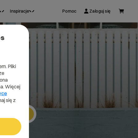
Inspiracje
Pomoc
Zaloguj się
es
o
m. Pliki
ze
lona
a. Więcej
yce
aj się z
Szukaj