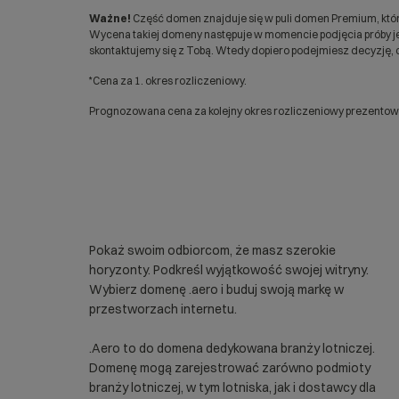
Ważne!
Część domen znajduje się w puli domen Premium, któr
Wycena takiej domeny następuje w momencie podjęcia próby jej
skontaktujemy się z Tobą. Wtedy dopiero podejmiesz decyzję, c
*Cena za 1. okres rozliczeniowy.
Prognozowana cena za kolejny okres rozliczeniowy prezentowan
Pokaż swoim odbiorcom, że masz szerokie
horyzonty. Podkreśl wyjątkowość swojej witryny.
Wybierz domenę .aero i buduj swoją markę w
przestworzach internetu.
.Aero to do domena dedykowana branży lotniczej.
Domenę mogą zarejestrować zarówno podmioty
branży lotniczej, w tym lotniska, jak i dostawcy dla