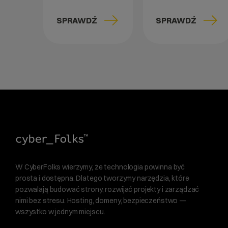
SPRAWDŹ
SPRAWDŹ
W CyberFolks wierzymy, że technologia powinna być
prosta i dostępna. Dlatego tworzymy narzędzia, które
pozwalają budować strony, rozwijać projekty i zarządzać
nimi bez stresu. Hosting, domeny, bezpieczeństwo —
wszystko w jednym miejscu.