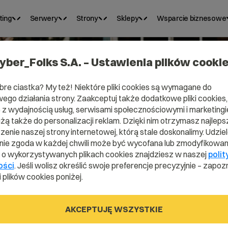
ting
Serwery
Strony
Sklepy
Wsparcie biznesowe
yber_Folks S.A. – Ustawienia plików cooki
bre ciastka? My też! Niektóre pliki cookies są wymagane do
ego działania strony. Zaakceptuj także dodatkowe pliki cookies,
Domena .aer
z wydajnością usług, serwisami społecznościowymi i marketingie
użą także do personalizacji reklam. Dzięki nim otrzymasz najleps
enie naszej strony internetowej, którą stale doskonalimy. Udzie
ie zgoda w każdej chwili może być wycofana lub zmodyfikowan
Lataj w sieci z .aero!
i o wykorzystywanych plikach cookies znajdziesz w naszej
polit
ości
. Jeśli wolisz określić swoje preferencje precyzyjnie – zapozn
 plików cookies poniżej.
.aero
AKCEPTUJĘ WSZYSTKIE