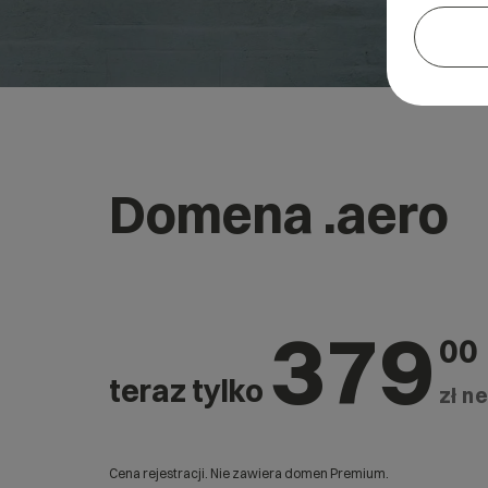
Domena .aero
379
00
teraz tylko
zł ne
Cena rejestracji. Nie zawiera domen Premium.