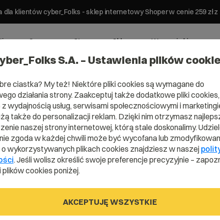
 dla klientów cyber_Folks - sklep internetowy Shoper w cenie 259 z
ting
Serwery
Strony
Sklepy
Wsparcie biznesowe
yber_Folks S.A. – Ustawienia plików cooki
bre ciastka? My też! Niektóre pliki cookies są wymagane do
ego działania strony. Zaakceptuj także dodatkowe pliki cookies,
z wydajnością usług, serwisami społecznościowymi i marketingie
użą także do personalizacji reklam. Dzięki nim otrzymasz najleps
mena .comp
enie naszej strony internetowej, którą stale doskonalimy. Udzie
ie zgoda w każdej chwili może być wycofana lub zmodyfikowan
i o wykorzystywanych plikach cookies znajdziesz w naszej
polit
ości
. Jeśli wolisz określić swoje preferencje precyzyjnie – zapozn
Twoja firma zawsze widoczna w sieci
 plików cookies poniżej.
AKCEPTUJĘ WSZYSTKIE
.company