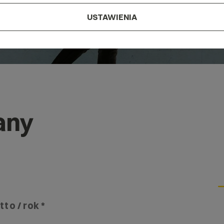
USTAWIENIA
any
tto / rok *