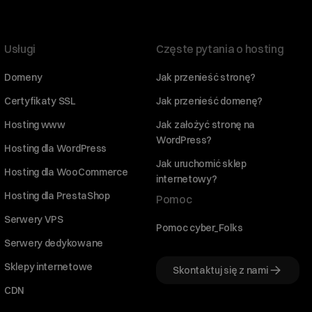
Usługi
Częste pytania o hosting
Domeny
Jak przenieść stronę?
Certyfikaty SSL
Jak przenieść domenę?
Hosting www
Jak założyć stronę na
WordPress?
Hosting dla WordPress
Jak uruchomić sklep
Hosting dla WooCommerce
internetowy?
Hosting dla PrestaShop
Pomoc
Serwery VPS
Pomoc cyber_Folks
Serwery dedykowane
Sklepy internetowe
Skontaktuj się z nami
CDN