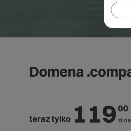
Domena .comp
119
00
teraz tylko
zł ne