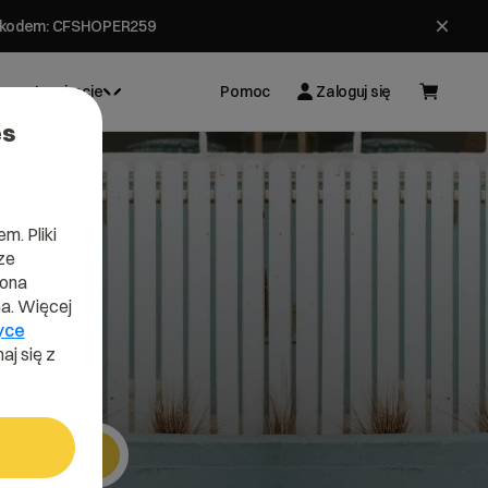
ł z kodem: CFSHOPER259
Inspiracje
Pomoc
Zaloguj się
es
m. Pliki
ze
any
lona
a. Więcej
yce
aj się z
Szukaj