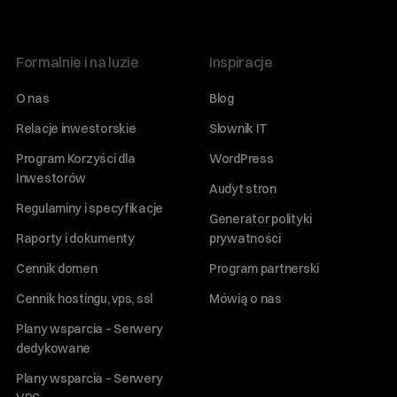
Formalnie i na luzie
Inspiracje
O nas
Blog
Relacje inwestorskie
Słownik IT
Program Korzyści dla
WordPress
Inwestorów
Audyt stron
Regulaminy i specyfikacje
Generator polityki
Raporty i dokumenty
prywatności
Cennik domen
Program partnerski
Cennik hostingu, vps, ssl
Mówią o nas
Plany wsparcia – Serwery
dedykowane
Plany wsparcia – Serwery