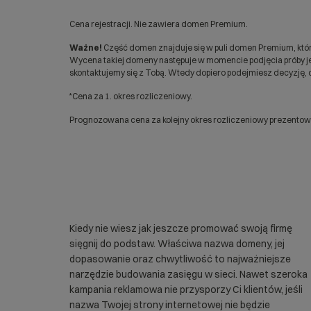
Cena rejestracji. Nie zawiera domen Premium.
Ważne!
Część domen znajduje się w puli domen Premium, któr
Wycena takiej domeny następuje w momencie podjęcia próby jej
skontaktujemy się z Tobą. Wtedy dopiero podejmiesz decyzję, c
*Cena za 1. okres rozliczeniowy.
Prognozowana cena za kolejny okres rozliczeniowy prezentowan
Kiedy nie wiesz jak jeszcze promować swoją firmę
sięgnij do podstaw. Właściwa nazwa domeny, jej
dopasowanie oraz chwytliwość to najważniejsze
narzędzie budowania zasięgu w sieci. Nawet szeroka
kampania reklamowa nie przysporzy Ci klientów, jeśli
nazwa Twojej strony internetowej nie będzie