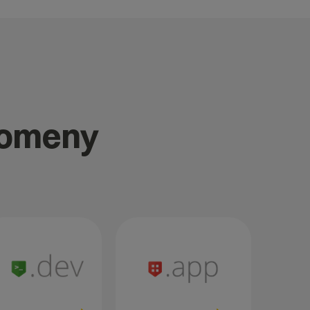
domeny