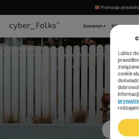
Promocja powitalna
Domeny
SSL
Hos
c
Lubisz do
prawidłow
związane 
cookie sł
Do
doświadcz
dobrowoln
informacj
prywatn
rodzajami