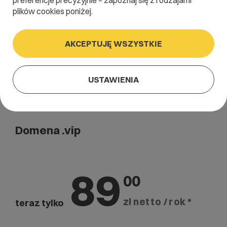
preferencje precyzyjnie – zapoznaj się z rodzajami
Szukaj
plików cookies poniżej.
AKCEPTUJĘ WSZYSTKIE
USTAWIENIA
Domena .vip
89
00
zł netto / rok *
teraz tylko