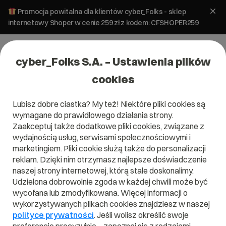
Promocja powitalna dla klientów cyber_Folks - sklep
internetowy Shoper w cenie 259 zł z kodem: CFSHOPER259
cyber_Folks S.A. – Ustawienia plików
cookies
Lubisz dobre ciastka? My też! Niektóre pliki cookies są
wymagane do prawidłowego działania strony.
Zaakceptuj także dodatkowe pliki cookies, związane z
Domena .vip
wydajnością usług, serwisami społecznościowymi i
marketingiem. Pliki cookie służą także do personalizacji
Klasa sama w sobie
reklam. Dzięki nim otrzymasz najlepsze doświadczenie
naszej strony internetowej, którą stale doskonalimy.
Udzielona dobrowolnie zgoda w każdej chwili może być
wycofana lub zmodyfikowana. Więcej informacji o
wykorzystywanych plikach cookies znajdziesz w naszej
.vip
polityce prywatności
. Jeśli wolisz określić swoje