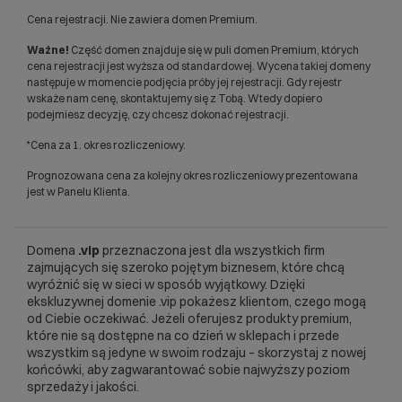
Cena rejestracji. Nie zawiera domen Premium.
Ważne!
Część domen znajduje się w puli domen Premium, których
cena rejestracji jest wyższa od standardowej. Wycena takiej domeny
następuje w momencie podjęcia próby jej rejestracji. Gdy rejestr
wskaże nam cenę, skontaktujemy się z Tobą. Wtedy dopiero
podejmiesz decyzję, czy chcesz dokonać rejestracji.
*Cena za 1. okres rozliczeniowy.
Prognozowana cena za kolejny okres rozliczeniowy prezentowana
jest w Panelu Klienta.
Domena
.vip
przeznaczona jest dla wszystkich firm
zajmujących się szeroko pojętym biznesem, które chcą
wyróżnić się w sieci w sposób wyjątkowy. Dzięki
ekskluzywnej domenie .vip pokażesz klientom, czego mogą
od Ciebie oczekiwać. Jeżeli oferujesz produkty premium,
które nie są dostępne na co dzień w sklepach i przede
wszystkim są jedyne w swoim rodzaju – skorzystaj z nowej
końcówki, aby zagwarantować sobie najwyższy poziom
sprzedaży i jakości.