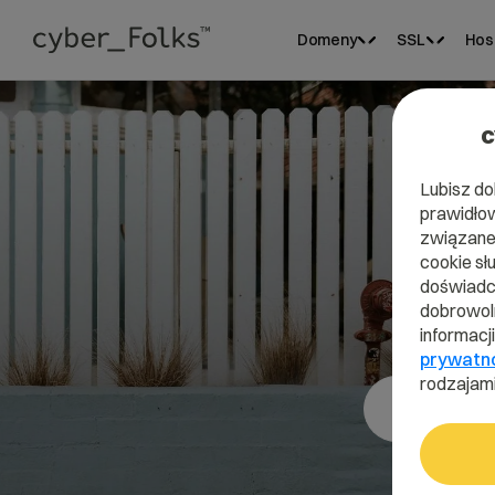
Domeny
SSL
Hos
c
Lubisz do
prawidłow
związane 
cookie sł
doświadcz
dobrowoln
informacj
prywatn
rodzajami