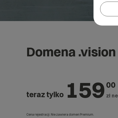
Domena .vision
159
00
teraz tylko
zł ne
Cena rejestracji. Nie zawiera domen Premium.