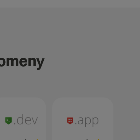
domeny