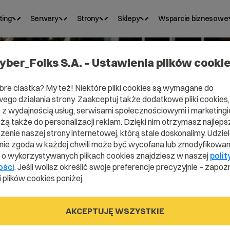
ting
Serwery
Strony
Sklepy
Wsparcie biznesowe
yber_Folks S.A. – Ustawienia plików cooki
bre ciastka? My też! Niektóre pliki cookies są wymagane do
ego działania strony. Zaakceptuj także dodatkowe pliki cookies,
Domena .visio
z wydajnością usług, serwisami społecznościowymi i marketingie
użą także do personalizacji reklam. Dzięki nim otrzymasz najleps
enie naszej strony internetowej, którą stale doskonalimy. Udzie
ie zgoda w każdej chwili może być wycofana lub zmodyfikowan
Pokaż swoją wizję
i o wykorzystywanych plikach cookies znajdziesz w naszej
polit
ości
. Jeśli wolisz określić swoje preferencje precyzyjnie – zapozn
 plików cookies poniżej.
.vision
AKCEPTUJĘ WSZYSTKIE