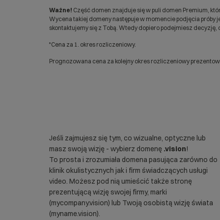
Ważne!
Część domen znajduje się w puli domen Premium, któr
Wycena takiej domeny następuje w momencie podjęcia próby jej
skontaktujemy się z Tobą. Wtedy dopiero podejmiesz decyzję, c
*Cena za 1. okres rozliczeniowy.
Prognozowana cena za kolejny okres rozliczeniowy prezentowan
Jeśli zajmujesz się tym, co wizualne, optyczne lub
masz swoją wizję - wybierz domenę
.vision
!
To prosta i zrozumiała domena pasująca zarówno do
klinik okulistycznych jak i firm świadczących usługi
video. Możesz pod nią umieścić także stronę
prezentującą wizję swojej firmy, marki
(mycompany.vision) lub Twoją osobistą wizję świata
(myname.vision).