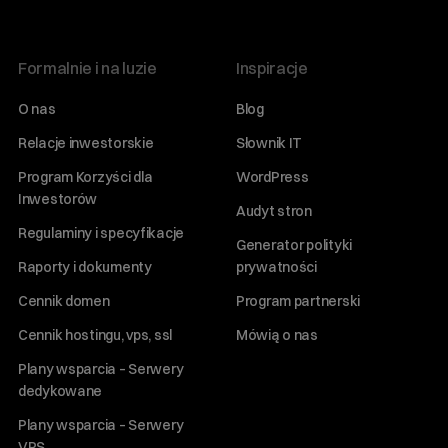
Formalnie i na luzie
Inspiracje
O nas
Blog
Relacje inwestorskie
Słownik IT
Program Korzyści dla
WordPress
Inwestorów
Audyt stron
Regulaminy i specyfikacje
Generator polityki
Raporty i dokumenty
prywatności
Cennik domen
Program partnerski
Cennik hostingu, vps, ssl
Mówią o nas
Plany wsparcia – Serwery
dedykowane
Plany wsparcia – Serwery
VPS