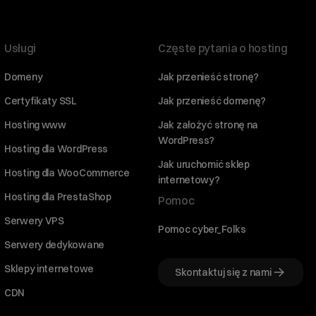
Usługi
Częste pytania o hosting
Domeny
Jak przenieść stronę?
Certyfikaty SSL
Jak przenieść domenę?
Hosting www
Jak założyć stronę na
WordPress?
Hosting dla WordPress
Jak uruchomić sklep
Hosting dla WooCommerce
internetowy?
Hosting dla PrestaShop
Pomoc
Serwery VPS
Pomoc cyber_Folks
Serwery dedykowane
Sklepy internetowe
Skontaktuj się z nami
CDN