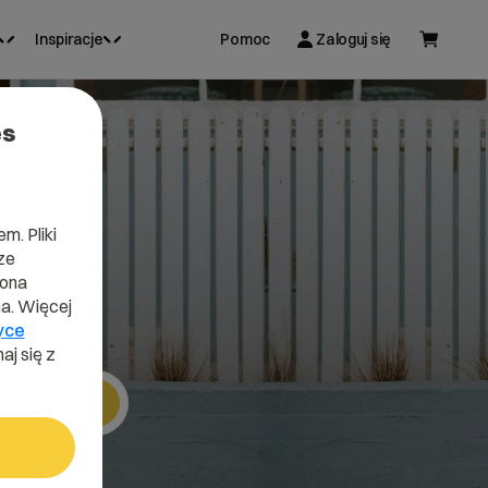
Inspiracje
Pomoc
Zaloguj się
es
n
m. Pliki
ze
lona
a. Więcej
yce
aj się z
Szukaj