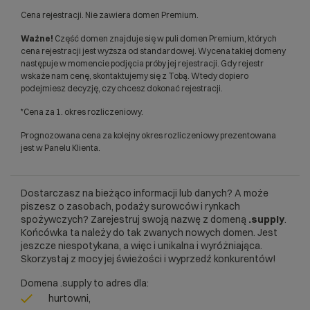
Cena rejestracji. Nie zawiera domen Premium.
Ważne!
Część domen znajduje się w puli domen Premium, których
cena rejestracji jest wyższa od standardowej. Wycena takiej domeny
następuje w momencie podjęcia próby jej rejestracji. Gdy rejestr
wskaże nam cenę, skontaktujemy się z Tobą. Wtedy dopiero
podejmiesz decyzję, czy chcesz dokonać rejestracji.
*Cena za 1. okres rozliczeniowy.
Prognozowana cena za kolejny okres rozliczeniowy prezentowana
jest w Panelu Klienta.
Dostarczasz na bieżąco informacji lub danych? A może
piszesz o zasobach, podaży surowców i rynkach
spożywczych? Zarejestruj swoją nazwę z domeną
.supply
.
Końcówka ta należy do tak zwanych nowych domen. Jest
jeszcze niespotykana, a więc i unikalna i wyróżniająca.
Skorzystaj z mocy jej świeżości i wyprzedź konkurentów!
Domena .supply to adres dla:
hurtowni,