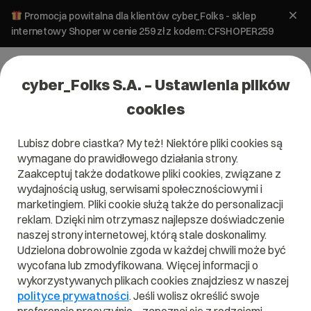
Promocja powitalna dla klientów cyber_Folks - sklep
internetowy Shoper w cenie 259 zł z kodem: CFSHOPER259
cyber_Folks S.A. – Ustawienia plików
cookies
Lubisz dobre ciastka? My też! Niektóre pliki cookies są
wymagane do prawidłowego działania strony.
Zaakceptuj także dodatkowe pliki cookies, związane z
Domena .supply
wydajnością usług, serwisami społecznościowymi i
marketingiem. Pliki cookie służą także do personalizacji
Prosto ze świeżej dostawy
reklam. Dzięki nim otrzymasz najlepsze doświadczenie
naszej strony internetowej, którą stale doskonalimy.
Udzielona dobrowolnie zgoda w każdej chwili może być
wycofana lub zmodyfikowana. Więcej informacji o
wykorzystywanych plikach cookies znajdziesz w naszej
.supply
polityce prywatności
. Jeśli wolisz określić swoje