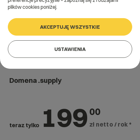
preferencje precyzyjnie – zapoznaj się z rodzajami
Szukaj
plików cookies poniżej.
AKCEPTUJĘ WSZYSTKIE
USTAWIENIA
Domena .supply
199
00
zł netto / rok *
teraz tylko