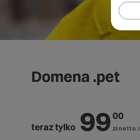
Domena .pet
99
00
teraz tylko
zł netto /