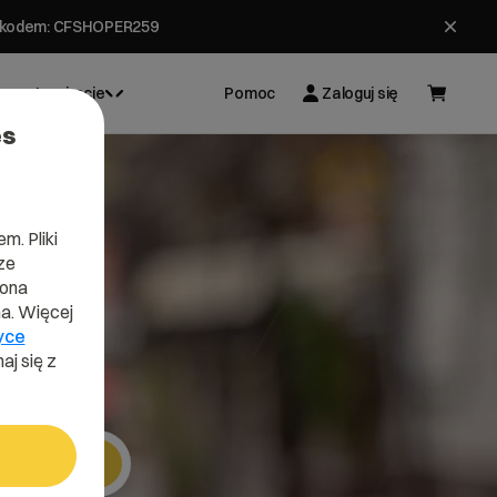
ł z kodem: CFSHOPER259
Inspiracje
Pomoc
Zaloguj się
es
m. Pliki
ze
lona
a. Więcej
yce
aj się z
Szukaj