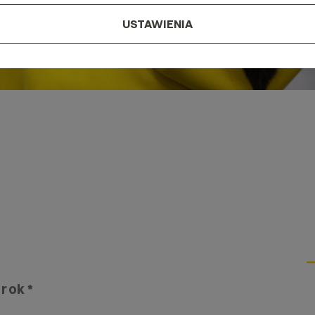
USTAWIENIA
 rok *