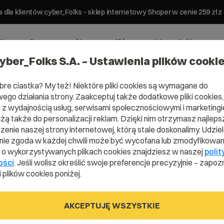
 dla klientów cyber_Folks - sklep internetowy Shoper w cenie 259 z
ting
Serwery
Strony
Sklepy
Wsparcie biznesowe
yber_Folks S.A. – Ustawienia plików cooki
bre ciastka? My też! Niektóre pliki cookies są wymagane do
ego działania strony. Zaakceptuj także dodatkowe pliki cookies,
z wydajnością usług, serwisami społecznościowymi i marketingie
użą także do personalizacji reklam. Dzięki nim otrzymasz najleps
Domena .pet
enie naszej strony internetowej, którą stale doskonalimy. Udzie
ie zgoda w każdej chwili może być wycofana lub zmodyfikowan
i o wykorzystywanych plikach cookies znajdziesz w naszej
polit
ości
. Jeśli wolisz określić swoje preferencje precyzyjnie – zapozn
Stworzona dla zwierzaków.
 plików cookies poniżej.
AKCEPTUJĘ WSZYSTKIE
.pet