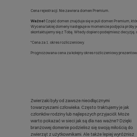
Cena rejestracji. Nie zawiera domen Premium.
Ważne!
Część domen znajduje się w puli domen Premium, któr
Wycena takiej domeny następuje w momencie podjęcia próby jej
skontaktujemy się z Tobą. Wtedy dopiero podejmiesz decyzję, c
*Cena za 1. okres rozliczeniowy.
Prognozowana cena za kolejny okres rozliczeniowy prezentowan
Zwierzaki były od zawsze nieodłącznymi
towarzyszami człowieka. Często traktujemy je jak
członków rodziny lub najlepszych przyjaciół. Może
warto pokazać w sieci jak są dla nas ważne? Dzięki
branżowej domenie podzielisz się swoją miłością do
zwierząt z użytkownikami. Ale także lepiej wyróżnisz