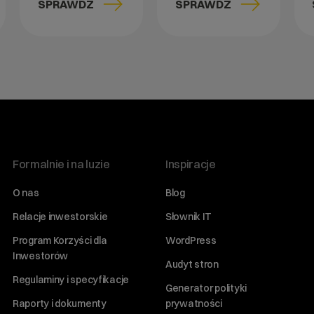
SPRAWDŹ
SPRAWDŹ
Formalnie i na luzie
Inspiracje
O nas
Blog
Relacje inwestorskie
Słownik IT
Program Korzyści dla
WordPress
Inwestorów
Audyt stron
Regulaminy i specyfikacje
Generator polityki
Raporty i dokumenty
prywatności