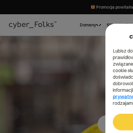
Promocja powitalna
Domeny
SSL
Hos
c
Lubisz do
prawidłow
związane 
cookie sł
doświadcz
dobrowoln
informacj
prywatn
rodzajami