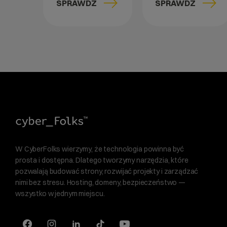
SPRAWDŹ
SPRAWDŹ
W CyberFolks wierzymy, że technologia powinna być
prosta i dostępna. Dlatego tworzymy narzędzia, które
pozwalają budować strony, rozwijać projekty i zarządzać
nimi bez stresu. Hosting, domeny, bezpieczeństwo —
wszystko w jednym miejscu.