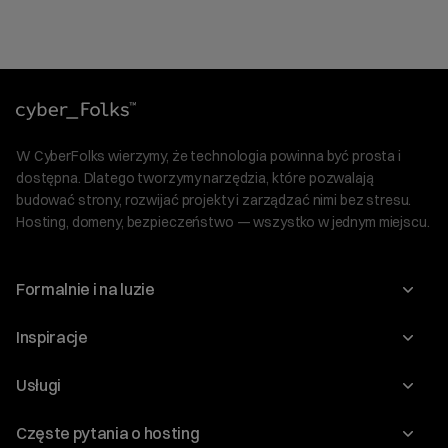
W CyberFolks wierzymy, że technologia powinna być prosta i
dostępna. Dlatego tworzymy narzędzia, które pozwalają
budować strony, rozwijać projekty i zarządzać nimi bez stresu.
Hosting, domeny, bezpieczeństwo — wszystko w jednym miejscu.
Formalnie i na luzie
O nas
Inspiracje
Relacje inwestorskie
Blog
Usługi
Program Korzyści dla Inwestorów
Słownik IT
Domeny
Regulaminy i specyfikacje
Częste pytania o hosting
WordPress