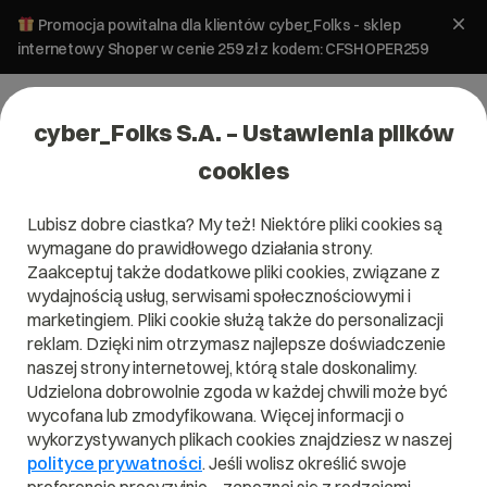
Promocja powitalna dla klientów cyber_Folks - sklep
internetowy Shoper w cenie 259 zł z kodem: CFSHOPER259
cyber_Folks S.A. – Ustawienia plików
cookies
Lubisz dobre ciastka? My też! Niektóre pliki cookies są
wymagane do prawidłowego działania strony.
Zaakceptuj także dodatkowe pliki cookies, związane z
Domena .sex
wydajnością usług, serwisami społecznościowymi i
marketingiem. Pliki cookie służą także do personalizacji
Zabezpiecz swoją markę przed niepożądanymi treściami
reklam. Dzięki nim otrzymasz najlepsze doświadczenie
naszej strony internetowej, którą stale doskonalimy.
Udzielona dobrowolnie zgoda w każdej chwili może być
wycofana lub zmodyfikowana. Więcej informacji o
wykorzystywanych plikach cookies znajdziesz w naszej
.sex
polityce prywatności
. Jeśli wolisz określić swoje