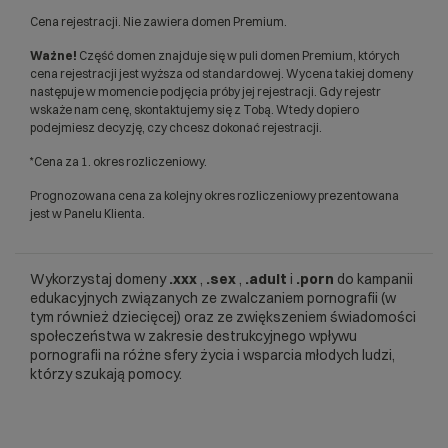
Cena rejestracji. Nie zawiera domen Premium.
Ważne!
Część domen znajduje się w puli domen Premium, których
cena rejestracji jest wyższa od standardowej. Wycena takiej domeny
następuje w momencie podjęcia próby jej rejestracji. Gdy rejestr
wskaże nam cenę, skontaktujemy się z Tobą. Wtedy dopiero
podejmiesz decyzję, czy chcesz dokonać rejestracji.
*Cena za 1. okres rozliczeniowy.
Prognozowana cena za kolejny okres rozliczeniowy prezentowana
jest w Panelu Klienta.
Wykorzystaj domeny
.xxx
,
.sex
,
.adult
i
.porn
do kampanii
edukacyjnych związanych ze zwalczaniem pornografii (w
tym również dziecięcej) oraz ze zwiększeniem świadomości
społeczeństwa w zakresie destrukcyjnego wpływu
pornografii na różne sfery życia i wsparcia młodych ludzi,
którzy szukają pomocy.