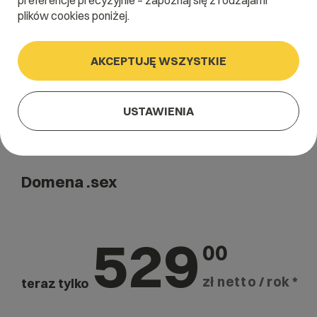
preferencje precyzyjnie – zapoznaj się z rodzajami
Szukaj
plików cookies poniżej.
AKCEPTUJĘ WSZYSTKIE
USTAWIENIA
Domena .sex
529
00
zł netto / rok *
teraz tylko