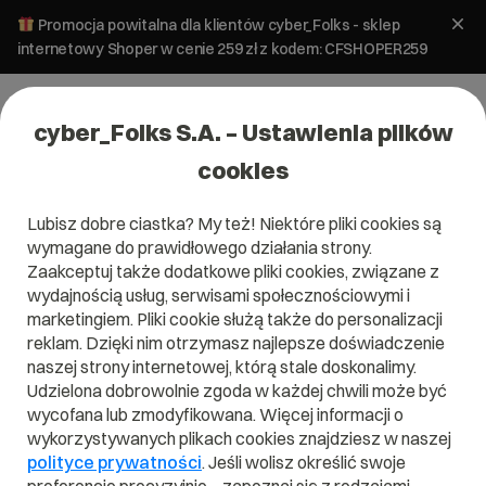
Promocja powitalna dla klientów cyber_Folks - sklep
internetowy Shoper w cenie 259 zł z kodem: CFSHOPER259
cyber_Folks S.A. – Ustawienia plików
cookies
Lubisz dobre ciastka? My też! Niektóre pliki cookies są
wymagane do prawidłowego działania strony.
Zaakceptuj także dodatkowe pliki cookies, związane z
Domena .camp
wydajnością usług, serwisami społecznościowymi i
marketingiem. Pliki cookie służą także do personalizacji
Wybierz .camp i rozbij obóz we właściwej branży.
reklam. Dzięki nim otrzymasz najlepsze doświadczenie
naszej strony internetowej, którą stale doskonalimy.
Udzielona dobrowolnie zgoda w każdej chwili może być
wycofana lub zmodyfikowana. Więcej informacji o
wykorzystywanych plikach cookies znajdziesz w naszej
.camp
polityce prywatności
. Jeśli wolisz określić swoje