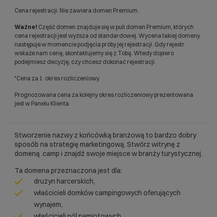
Cena rejestracji. Nie zawiera domen Premium.
Ważne!
Część domen znajduje się w puli domen Premium, których
cena rejestracji jest wyższa od standardowej. Wycena takiej domeny
następuje w momencie podjęcia próby jej rejestracji. Gdy rejestr
wskaże nam cenę, skontaktujemy się z Tobą. Wtedy dopiero
podejmiesz decyzję, czy chcesz dokonać rejestracji.
*Cena za 1. okres rozliczeniowy.
Prognozowana cena za kolejny okres rozliczeniowy prezentowana
jest w Panelu Klienta.
Stworzenie nazwy z końcówką branżową to bardzo dobry
sposób na strategię marketingową. Stwórz witrynę z
domeną .camp i znajdź swoje miejsce w branży turystycznej.
Ta domena przeznaczona jest dla:
drużyn harcerskich,
właścicieli domków campingowych oferujących
wynajem,
właścicieli pól namiotowych,