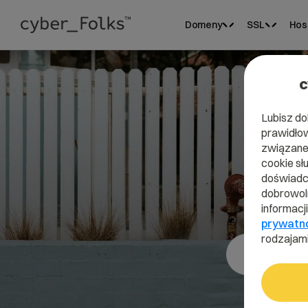
Domeny
SSL
Hos
c
Lubisz do
prawidłow
związane 
cookie sł
doświadcz
dobrowoln
informacj
prywatn
rodzajami