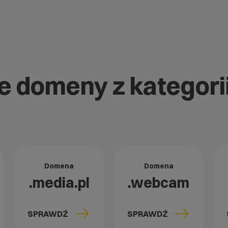
ne domeny z kategor
Domena
Domena
.media.pl
.webcam
SPRAWDŹ
SPRAWDŹ