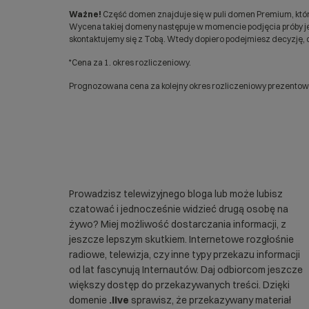
Ważne!
Część domen znajduje się w puli domen Premium, któr
Wycena takiej domeny następuje w momencie podjęcia próby jej
skontaktujemy się z Tobą. Wtedy dopiero podejmiesz decyzję, c
*Cena za 1. okres rozliczeniowy.
Prognozowana cena za kolejny okres rozliczeniowy prezentowan
Prowadzisz telewizyjnego bloga lub może lubisz
czatować i jednocześnie widzieć drugą osobę na
żywo? Miej możliwość dostarczania informacji, z
jeszcze lepszym skutkiem. Internetowe rozgłośnie
radiowe, telewizja, czy inne typy przekazu informacji
od lat fascynują Internautów. Daj odbiorcom jeszcze
większy dostęp do przekazywanych treści. Dzięki
domenie
.live
sprawisz, że przekazywany materiał