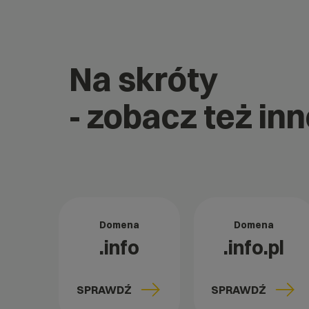
Na skróty
- zobacz też in
Domena
Domena
.info
.info.pl
SPRAWDŹ
SPRAWDŹ