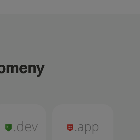
domeny