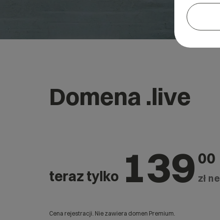
Domena .live
139
00
teraz tylko
zł ne
Cena rejestracji. Nie zawiera domen Premium.