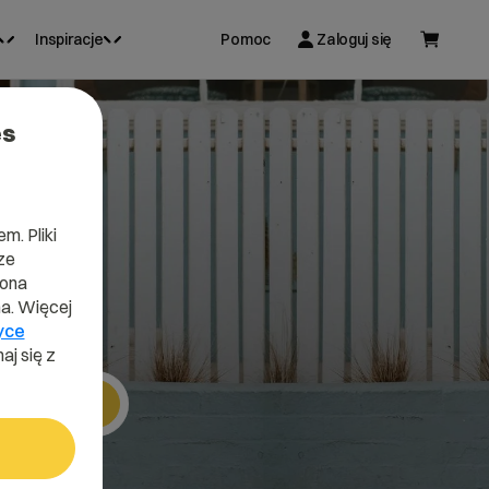
Inspiracje
Pomoc
Zaloguj się
es
m. Pliki
ze
lona
a. Więcej
yce
aj się z
Szukaj