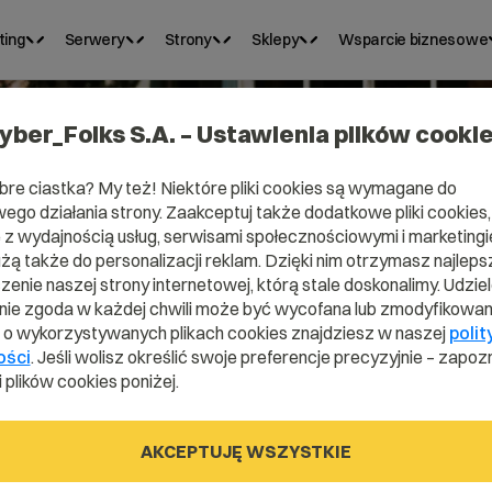
ting
Serwery
Strony
Sklepy
Wsparcie biznesowe
yber_Folks S.A. – Ustawienia plików cooki
bre ciastka? My też! Niektóre pliki cookies są wymagane do
ego działania strony. Zaakceptuj także dodatkowe pliki cookies,
Domena .live
z wydajnością usług, serwisami społecznościowymi i marketingie
użą także do personalizacji reklam. Dzięki nim otrzymasz najleps
enie naszej strony internetowej, którą stale doskonalimy. Udzie
ie zgoda w każdej chwili może być wycofana lub zmodyfikowan
Na żywo jeszcze lepiej
i o wykorzystywanych plikach cookies znajdziesz w naszej
polit
ości
. Jeśli wolisz określić swoje preferencje precyzyjnie – zapozn
 plików cookies poniżej.
.live
AKCEPTUJĘ WSZYSTKIE