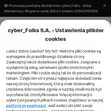
Promocja powitalna dla klientów cyber_Folks - sklep
internetowy Shoper w cenie 259 zł z kodem: CFSHOPER259
cyber_Folks S.A. – Ustawienia plików
cookies
Lubisz dobre ciastka? My też! Niektóre pliki cookies są
wymagane do prawidłowego działania strony.
Zaakceptuj także dodatkowe pliki cookies, związane z
Domena .report
wydajnością usług, serwisami społecznościowymi i
marketingiem. Pliki cookie służą także do personalizacji
Do raportu!
reklam. Dzięki nim otrzymasz najlepsze doświadczenie
naszej strony internetowej, którą stale doskonalimy.
Udzielona dobrowolnie zgoda w każdej chwili może być
wycofana lub zmodyfikowana. Więcej informacji o
wykorzystywanych plikach cookies znajdziesz w naszej
.report
polityce prywatności
. Jeśli wolisz określić swoje