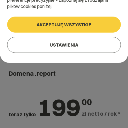
preferencje precyzyjnie – zapoznaj się z rodzajami
Szukaj
plików cookies poniżej.
AKCEPTUJĘ WSZYSTKIE
USTAWIENIA
Domena .report
199
00
zł netto / rok *
teraz tylko