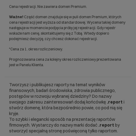
Cena rejestracji. Nie zawiera domen Premium.
Ważne!
Część domen znajduje się w puli domen Premium, których
cena rejestracji jest wyższa od standardowej. Wycena takiej domeny
następuje w momencie podjęcia próby jej rejestracji. Gdy rejestr
wskaże nam cenę, skontaktujemy się z Tobą. Wtedy dopiero
podejmiesz decyzję, czy chcesz dokonać rejestracji.
*Cena za 1. okres rozliczeniowy.
Prognozowana cena za kolejny okres rozliczeniowy prezentowana
jest w Panelu Klienta.
Tworzysz i publikujesz raporty na temat wyników
finansowych, badań środowiska, zdrowia publicznego,
postępów w rozwoju wybranej dziedziny? Do nazwy
swojego zakresu zainteresowań dodaj końcówkę
.report
i
stwórz domenę, która bezpośrednio powie, co pod nią się
kryje.
To szybki i elegancki sposób na prezentację raportów
firmowych. Wystarczy do nazwy marki dodać
.report
by
stworzyć specjalną stronę poświęconą tylko raportom.