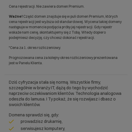
Cena rejestracji. Nie zawiera domen Premium.
Ważne!
Część domen znajduje się w puli domen Premium, których
cena rejestracji jest wyższa od standardowej. Wycena takiej domeny
następuje w momencie podjęcia próby jej rejestracji. Gdy rejestr
wskaże nam cenę, skontaktujemy się z Tobą. Wtedy dopiero
podejmiesz decyzję, czy chcesz dokonać rejestracji.
*Cena za 1. okres rozliczeniowy.
Prognozowana cena za kolejny okres rozliczeniowy prezentowana
jest w Panelu Klienta.
Dziś cyfryzacja stała się normą. Wszystkie firmy,
szczególnie w branży IT, dążą do tego by wychodzić
naprzeciw oczekiwaniom klientów. Technologia analogowa
odeszła do lamusa. I Ty pokaż, że się rozwijasz i dbasz o
swoich klientów.
Domena sprawdzi się, gdy:
prowadzisz drukarnię,
serwisujesz komputery,