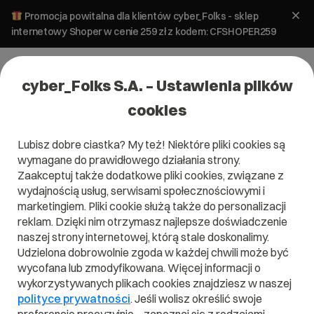
Promocja powitalna dla klientów cyber_Folks - sklep
internetowy Shoper w cenie 259 zł z kodem: CFSHOPER259
cyber_Folks S.A. – Ustawienia plików
cookies
Lubisz dobre ciastka? My też! Niektóre pliki cookies są
wymagane do prawidłowego działania strony.
Zaakceptuj także dodatkowe pliki cookies, związane z
Domena .digital
wydajnością usług, serwisami społecznościowymi i
marketingiem. Pliki cookie służą także do personalizacji
Wypozycjonuj swoją firmę w odpowiedniej branży!
reklam. Dzięki nim otrzymasz najlepsze doświadczenie
naszej strony internetowej, którą stale doskonalimy.
Udzielona dobrowolnie zgoda w każdej chwili może być
wycofana lub zmodyfikowana. Więcej informacji o
wykorzystywanych plikach cookies znajdziesz w naszej
.digital
polityce prywatności
. Jeśli wolisz określić swoje