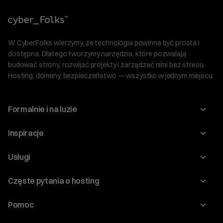
W CyberFolks wierzymy, że technologia powinna być prosta i
dostępna. Dlatego tworzymy narzędzia, które pozwalają
budować strony, rozwijać projekty i zarządzać nimi bez stresu.
Hosting, domeny, bezpieczeństwo — wszystko w jednym miejscu.
Formalnie i na luzie
O nas
Inspiracje
Relacje inwestorskie
Blog
Usługi
Program Korzyści dla Inwestorów
Słownik IT
Domeny
Regulaminy i specyfikacje
Częste pytania o hosting
WordPress
Certyfikaty SSL
Raporty i dokumenty
Jak przenieść stronę?
Audyt stron
Pomoc
Hosting www
Cennik domen
Jak przenieść domenę?
Generator polityki prywatności