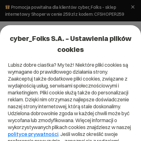
Promocja powitalna dla klientów cyber_Folks - sklep
internetowy Shoper w cenie 259 zł z kodem: CFSHOPER259
cyber_Folks S.A. – Ustawienia plików
cookies
Lubisz dobre ciastka? My też! Niektóre pliki cookies są
wymagane do prawidłowego działania strony.
Zaakceptuj także dodatkowe pliki cookies, związane z
Domena .direct
wydajnością usług, serwisami społecznościowymi i
marketingiem. Pliki cookie służą także do personalizacji
Pokaż, że jesteś blisko klientów.
reklam. Dzięki nim otrzymasz najlepsze doświadczenie
naszej strony internetowej, którą stale doskonalimy.
Udzielona dobrowolnie zgoda w każdej chwili może być
wycofana lub zmodyfikowana. Więcej informacji o
wykorzystywanych plikach cookies znajdziesz w naszej
.direct
polityce prywatności
. Jeśli wolisz określić swoje