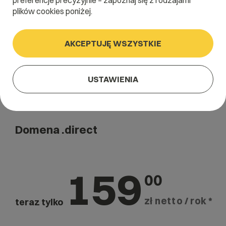
preferencje precyzyjnie – zapoznaj się z rodzajami
Szukaj
plików cookies poniżej.
AKCEPTUJĘ WSZYSTKIE
USTAWIENIA
Domena .direct
159
00
zł netto / rok *
teraz tylko