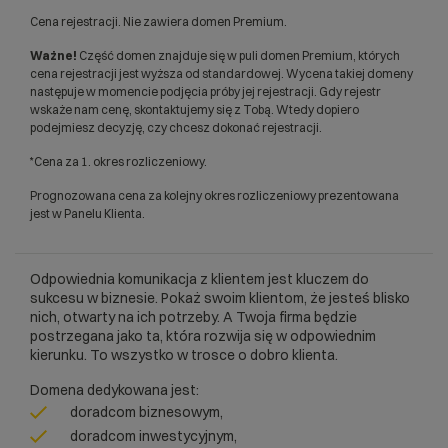
Cena rejestracji. Nie zawiera domen Premium.
Ważne!
Część domen znajduje się w puli domen Premium, których
cena rejestracji jest wyższa od standardowej. Wycena takiej domeny
następuje w momencie podjęcia próby jej rejestracji. Gdy rejestr
wskaże nam cenę, skontaktujemy się z Tobą. Wtedy dopiero
podejmiesz decyzję, czy chcesz dokonać rejestracji.
*Cena za 1. okres rozliczeniowy.
Prognozowana cena za kolejny okres rozliczeniowy prezentowana
jest w Panelu Klienta.
Odpowiednia komunikacja z klientem jest kluczem do
sukcesu w biznesie. Pokaż swoim klientom, że jesteś blisko
nich, otwarty na ich potrzeby. A Twoja firma będzie
postrzegana jako ta, która rozwija się w odpowiednim
kierunku. To wszystko w trosce o dobro klienta.
Domena dedykowana jest:
doradcom biznesowym,
doradcom inwestycyjnym,