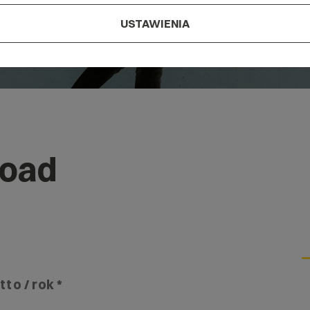
USTAWIENIA
load
tto / rok *