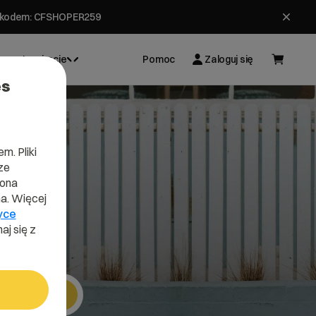
ł z kodem: CFSHOPER259
Inspiracje
Pomoc
Zaloguj się
es
m. Pliki
ze
oad
lona
a. Więcej
yce
aj się z
Szukaj