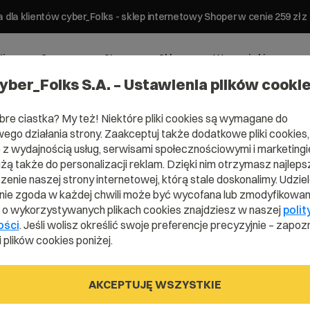
 dla klientów cyber_Folks - sklep internetowy Shoper w cenie 259 z
ting
Serwery
Strony
Sklepy
Wsparcie biznesowe
yber_Folks S.A. – Ustawienia plików cooki
bre ciastka? My też! Niektóre pliki cookies są wymagane do
ego działania strony. Zaakceptuj także dodatkowe pliki cookies,
z wydajnością usług, serwisami społecznościowymi i marketingie
użą także do personalizacji reklam. Dzięki nim otrzymasz najleps
mena .downl
enie naszej strony internetowej, którą stale doskonalimy. Udzie
ie zgoda w każdej chwili może być wycofana lub zmodyfikowan
i o wykorzystywanych plikach cookies znajdziesz w naszej
polit
ości
. Jeśli wolisz określić swoje preferencje precyzyjnie – zapozn
Pobieraj bez granic!
 plików cookies poniżej.
AKCEPTUJĘ WSZYSTKIE
.download