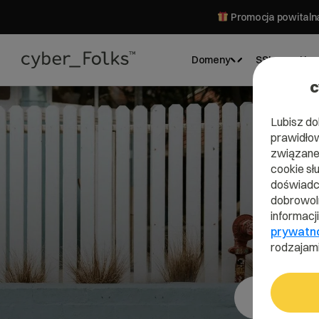
Promocja powitalna
Domeny
SSL
Hos
c
Lubisz do
prawidłow
związane 
cookie sł
Do
doświadcz
dobrowoln
informacj
prywatn
rodzajami