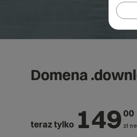
Domena .down
149
00
teraz tylko
zł ne