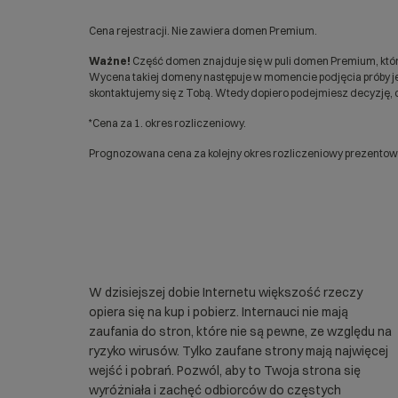
Cena rejestracji. Nie zawiera domen Premium.
Ważne!
Część domen znajduje się w puli domen Premium, któr
Wycena takiej domeny następuje w momencie podjęcia próby jej
skontaktujemy się z Tobą. Wtedy dopiero podejmiesz decyzję, c
*Cena za 1. okres rozliczeniowy.
Prognozowana cena za kolejny okres rozliczeniowy prezentowan
W dzisiejszej dobie Internetu większość rzeczy
opiera się na kup i pobierz. Internauci nie mają
zaufania do stron, które nie są pewne, ze względu na
ryzyko wirusów. Tylko zaufane strony mają najwięcej
wejść i pobrań. Pozwól, aby to Twoja strona się
wyróżniała i zachęć odbiorców do częstych