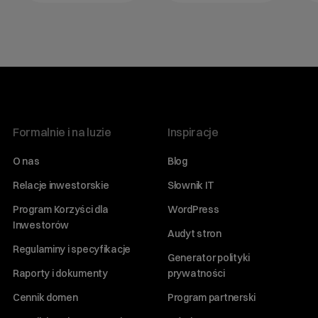
Formalnie i na luzie
Inspiracje
O nas
Blog
Relacje inwestorskie
Słownik IT
Program Korzyści dla
WordPress
Inwestorów
Audyt stron
Regulaminy i specyfikacje
Generator polityki
Raporty i dokumenty
prywatności
Cennik domen
Program partnerski