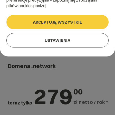
preferencje precyzyjnie – zapoznaj się z rodzajami
Szukaj
plików cookies poniżej.
AKCEPTUJĘ WSZYSTKIE
USTAWIENIA
Domena .network
279
00
zł netto / rok *
teraz tylko