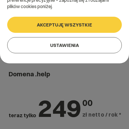
preferencje precyzyjnie – zapoznaj się z rodzajami
Szukaj
plików cookies poniżej.
AKCEPTUJĘ WSZYSTKIE
USTAWIENIA
Domena .help
249
00
zł netto / rok *
teraz tylko