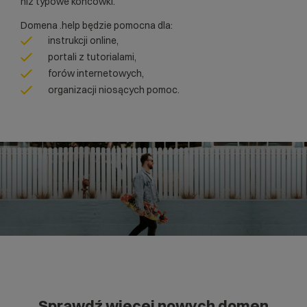
niż typowe końcówki.
Domena .help będzie pomocna dla:
instrukcji online,
portali z tutorialami,
forów internetowych,
organizacji niosących pomoc.
Sprawdź więcej nowych domen