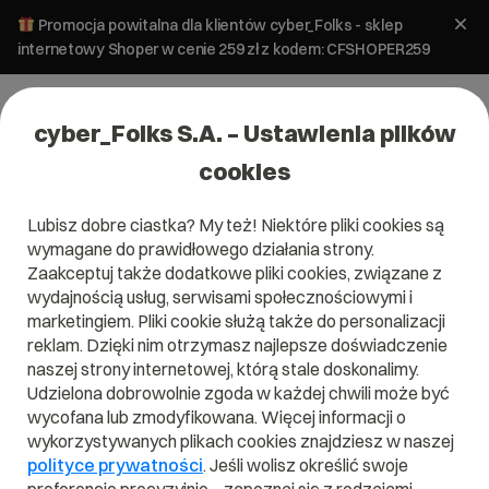
Promocja powitalna dla klientów cyber_Folks - sklep
internetowy Shoper w cenie 259 zł z kodem: CFSHOPER259
cyber_Folks S.A. – Ustawienia plików
cookies
Lubisz dobre ciastka? My też! Niektóre pliki cookies są
wymagane do prawidłowego działania strony.
Zaakceptuj także dodatkowe pliki cookies, związane z
Domena .help
wydajnością usług, serwisami społecznościowymi i
marketingiem. Pliki cookie służą także do personalizacji
Wyciągnij pomocną dłoń
reklam. Dzięki nim otrzymasz najlepsze doświadczenie
naszej strony internetowej, którą stale doskonalimy.
Udzielona dobrowolnie zgoda w każdej chwili może być
wycofana lub zmodyfikowana. Więcej informacji o
wykorzystywanych plikach cookies znajdziesz w naszej
.help
polityce prywatności
. Jeśli wolisz określić swoje