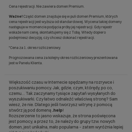
Cena rejestracji. Nie zawiera domen Premium.
Ważne!
Część domen znajduje się w puli domen Premium, których
cena rejestracji jest wyższa od standardowej. Wycena takiej domeny
następuje w momencie podjęcia próby jej rejestracji. Gdy rejestr
wskaże nam cenę, skontaktujemy się z Tobą. Wtedy dopiero
podejmiesz decyzję, czy chcesz dokonać rejestracji.
*Cena za 1. okres rozliczeniowy.
Prognozowana cena za kolejny okres rozliczeniowy prezentowana
jest w Panelu Klienta.
Większość czasu w Internecie spędzamy na rozrywce i
poszukiwaniu pomocy. Jak, gdzie, czym, którędy, po co,
czemu… Tak zaczynamy tysiące zapytań wysyłanych do
wyszukiwarki. Czy łatwo odnaleźć właściwą stronę? Sam
wiesz, że nie. Dlatego jeśli tworzysz witrynę z pomocą
stwórz ją pod domeną
.help
!
Rozszerzenie to jasno wskazuje, że strona poświęcona
jest pomocy, a przez to, że należy do grupy tzw. nowych
domen, jest unikalna, mało popularna – zatem wyróżnia lepiej